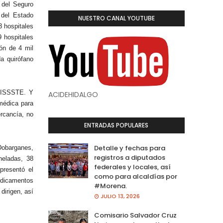
 del Seguro
 del Estado
NUESTRO CANAL YOUTUBE
3 hospitales
9 hospitales
ón de 4 mil
a quirófano
l ISSSTE. Y
ACIDEHIDALGO
médica para
rcancía, no
ENTRADAS POPULARES
Detalle y fechas para
Dobarganes,
registros a diputados
neladas, 38
federales y locales, así
presentó el
como para alcaldías por
edicamentos
#Morena.
dirigen, así
JULIO 13, 2026
Comisario Salvador Cruz