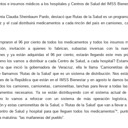
os e insumos médicos a los hospitales y Centros de Salud del IMSS Bienes
nta Claudia Sheinbaum Pardo, destacó que Rutas de la Salud es un programa
z y el cual distribuirá medicamentos a cada rincón del país en camiones, c
mpraron el 96 por ciento de todos los medicamentos y todos los insumos m
ación, invitación a quienes lo fabrican, subastas inversas con la n
nes y ya están adquiridas el 96 por ciento, estarán llegando este mes pr
mo los vamos a distribuir a cada Centro de Salud, a cada hospital? Esta
a que inició la gobernadora de Veracruz, ella le llama ‘Camionetitas de
e llamamos ‘Rutas de la Salud’ que es un sistema de distribución. Nos est
des de la República que están en el IMSS Bienestar y en agosto le damos b
odos los camiones, camionetas, camionetitas, lanchas para llevar a todas las
mentos necesarios. Ya se están distribuyendo con el sistema actual de d
ero lo vamos a reforzar con un sistema de más operación logística, 
ión y estas camionetitas de la Salud, o ‘Rutas de la Salud’ que van a llevar a
ntro de Salud y hospital para que lleguen todos los medicamentos”*, puntu
a matutina: “las mañaneras del pueblo”.