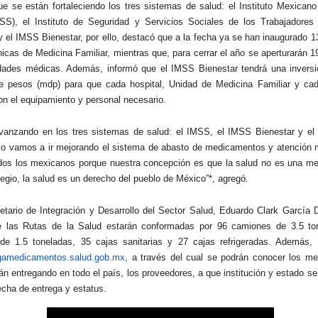
e se están fortaleciendo los tres sistemas de salud: el Instituto Mexicano
SS), el Instituto de Seguridad y Servicios Sociales de los Trabajadores
 el IMSS Bienestar, por ello, destacó que a la fecha ya se han inaugurado 1
nicas de Medicina Familiar, mientras que, para cerrar el año se aperturarán 1
dades médicas. Además, informó que el IMSS Bienestar tendrá una inversi
e pesos (mdp) para que cada hospital, Unidad de Medicina Familiar y cad
on el equipamiento y personal necesario.
vanzando en los tres sistemas de salud: el IMSS, el IMSS Bienestar y e
o vamos a ir mejorando el sistema de abasto de medicamentos y atención 
dos los mexicanos porque nuestra concepción es que la salud no es una me
legio, la salud es un derecho del pueblo de México”*, agregó.
etario de Integración y Desarrollo del Sector Salud, Eduardo Clark García 
ue las Rutas de la Salud estarán conformadas por 96 camiones de 3.5 to
de 1.5 toneladas, 35 cajas sanitarias y 27 cajas refrigeradas. Además, 
gamedicamentos.salud.gob.
mx
, a través del cual se podrán conocer los m
án entregando en todo el país, los proveedores, a que institución y estado se 
cha de entrega y estatus.