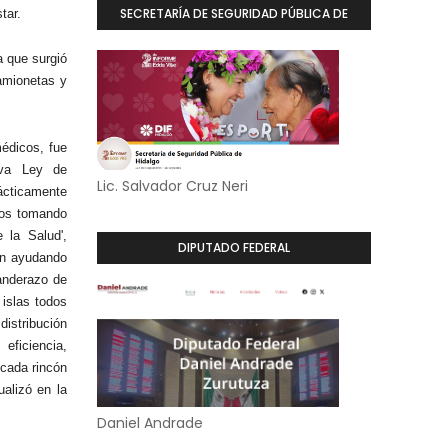
SECRETARÍA DE SEGURIDAD PÚBLICA DE
tar.
HIDALGO
 que surgió
amionetas y
édicos, fue
ueva Ley de
Lic. Salvador Cruz Neri
ácticamente
mos tomando
 la Salud',
DIPUTADO FEDERAL
án ayudando
anderazo de
 islas todos
istribución
eficiencia,
 cada rincón
alizó en la
Daniel Andrade