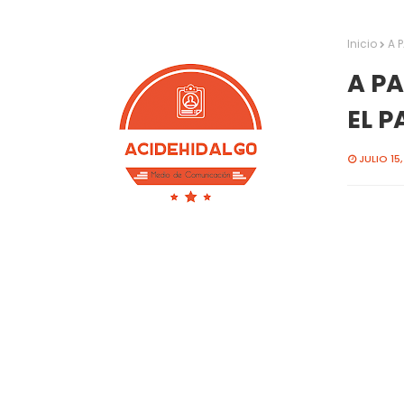
Inicio
A 
A P
EL P
JULIO 15