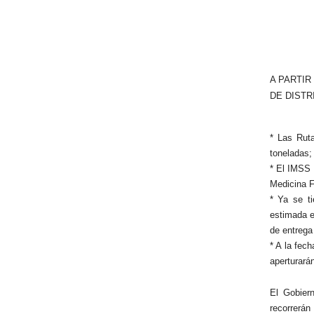
A PARTIR
DE DISTR
* Las Rut
toneladas; 
* El IMSS 
Medicina F
* Ya se t
estimada e
de entrega 
* A la fec
aperturará
El Gobier
recorrerán