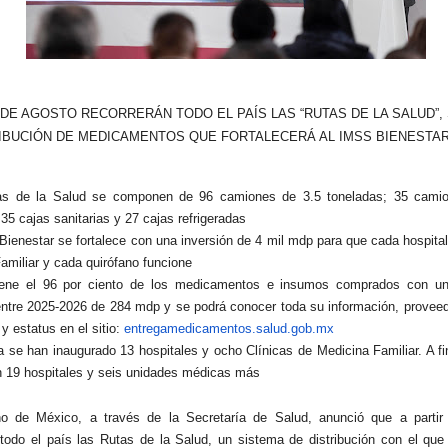
 DE AGOSTO RECORRERÁN TODO EL PAÍS LAS “RUTAS DE LA SALUD”,
IBUCIÓN DE MEDICAMENTOS QUE FORTALECERÁ AL IMSS BIENESTAR
as de la Salud se componen de 96 camiones de 3.5 toneladas; 35 cami
35 cajas sanitarias y 27 cajas refrigeradas
Bienestar se fortalece con una inversión de 4 mil mdp para que cada hospita
amiliar y cada quirófano funcione
iene el 96 por ciento de los medicamentos e insumos comprados con un
ntre 2025-2026 de 284 mdp y se podrá conocer toda su información, proveed
y estatus en el sitio:
entregamedicamentos.salud.gob.
mx
ha se han inaugurado 13 hospitales y ocho Clínicas de Medicina Familiar. A f
n 19 hospitales y seis unidades médicas más
no de México, a través de la Secretaría de Salud, anunció que a partir
 todo el país las Rutas de la Salud, un sistema de distribución con el que