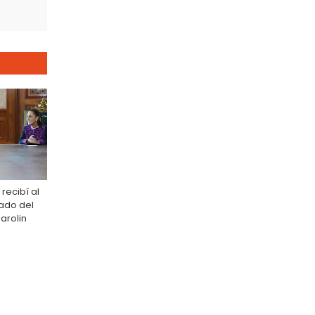
 recibí al
tado del
Parolin