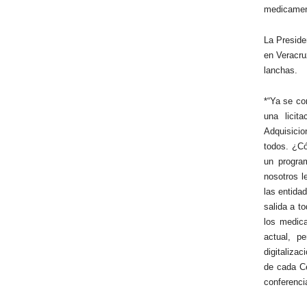
medicament
La Preside
en Veracru
lanchas.
*“Ya se co
una licit
Adquisicio
todos. ¿Có
un program
nosotros l
las entida
salida a t
los medica
actual, p
digitalizac
de cada Ce
conferenci