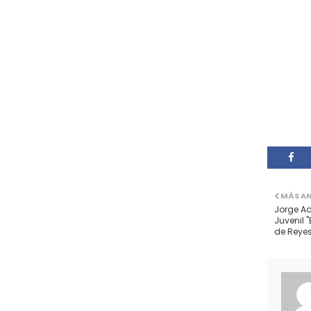
MÁS A
Jorge Adr
Juvenil "
de Reyes