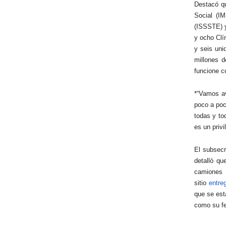
Destacó qu
Social (IM
(ISSSTE) y
y ocho Clí
y seis uni
millones d
funcione c
*“Vamos a
poco a poc
todas y to
es un privi
El subsecr
detalló q
camiones 
sitio
entre
que se est
como su fe