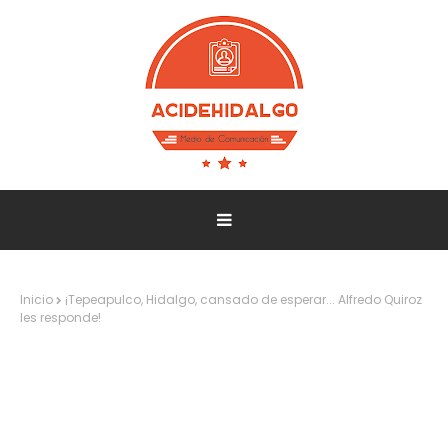
Inicio
¡Tepeapulco, Hidalgo, cansado de esperar... Alfredo Quiroz
les responde!