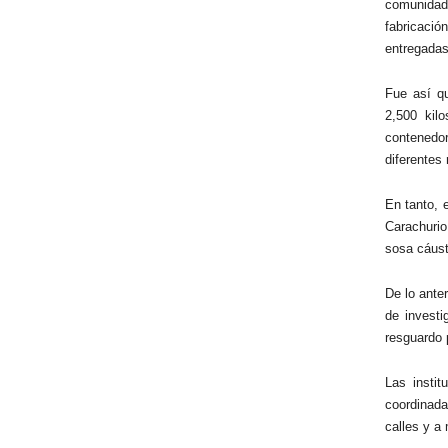
comunidad
fabricació
entregadas 
Fue así qu
2,500 kil
contenedo
diferentes 
En tanto, 
Carachurio
sosa cáusti
De lo anter
de invest
resguardo p
Las insti
coordinada
calles y a