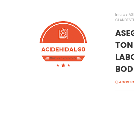
Inicio
AS
CLANDESTI
ASE
TON
LAB
BOD
AGOSTO 