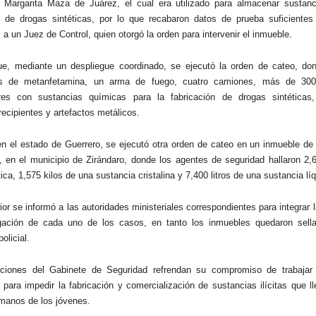
 Margarita Maza de Juárez, el cual era utilizado para almacenar sustanc
n de drogas sintéticas, por lo que recabaron datos de prueba suficientes
a un Juez de Control, quien otorgó la orden para intervenir el inmueble.
e, mediante un despliegue coordinado, se ejecutó la orden de cateo, don
os de metanfetamina, un arma de fuego, cuatro camiones, más de 30
res con sustancias químicas para la fabricación de drogas sintética
recipientes y artefactos metálicos.
en el estado de Guerrero, se ejecutó otra orden de cateo en un inmueble de 
, en el municipio de Zirándaro, donde los agentes de seguridad hallaron 2,
ca, 1,575 kilos de una sustancia cristalina y 7,400 litros de una sustancia líq
ior se informó a las autoridades ministeriales correspondientes para integrar 
igación de cada uno de los casos, en tanto los inmuebles quedaron sell
olicial.
tuciones del Gabinete de Seguridad refrendan su compromiso de trabaja
 para impedir la fabricación y comercialización de sustancias ilícitas que l
 manos de los jóvenes.