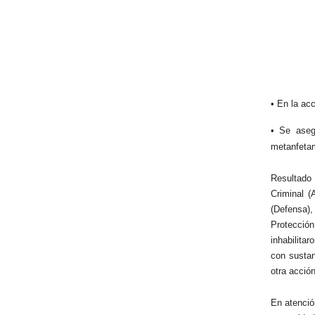
• En la ac
• Se aseg
metanfetam
Resultado
Criminal (
(Defensa)
Protecció
inhabilita
con sustan
otra acció
En atenció