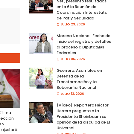
Neri, presento resultados
en la 6ta Reunión de
Coordinación Interestatal
de Paz y Seguridad
JULIO 23, 2026
Morena Nacional. Fecha de
inicio del registro y detalles
al proceso a Diputad@s
Federales
JULIO 06, 2026
Guerrero. Asamblea en
Defensa de la
Transformación y la
Soberanía Nacional
JULIO 13, 2026
(Vídeo). Reportero Héctor
Herrera pregunta a la
última
Presidenta Sheinbaum su
lección
opinión de la disculpa de El
s y
Universal
 ajustará