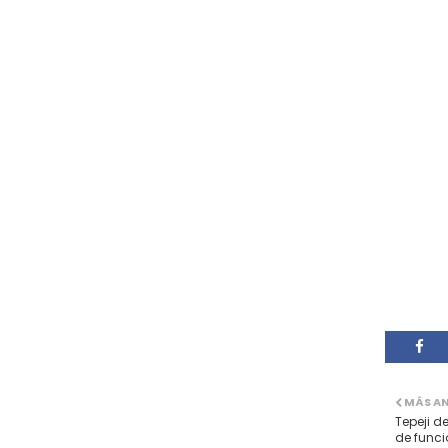
MÁS A
Tepeji de
de funci