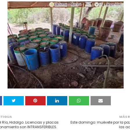
NTIGUA
MÁS R
l Río, Hidalgo. Licencias y placas
Este domingo: muévete por la paz
onamiento son INTRANSFERIBLES.
las ad