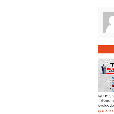
L@s mejo
#Gobern
evaluado
AUGUST 