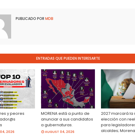
PUBLICADO POR
MDB
ENTRADAS QUE PUEDEN INTERESARTE
res y peores
MORENA está a punto de
2027 marcará la 
ador@s
anunciar a sus candidatos
elección con ree
s
a gubernaturas.
para legisladore
alcaldes; Morena
04, 2026
AUGUST 04, 2026