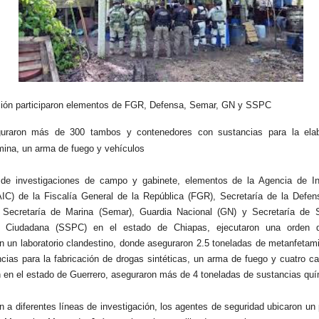
ción participaron elementos de FGR, Defensa, Semar, GN y SSPC
uraron más de 300 tambos y contenedores con sustancias para la elab
ina, un arma de fuego y vehículos
 de investigaciones de campo y gabinete, elementos de la Agencia de In
AIC) de la Fiscalía General de la República (FGR), Secretaría de la Defen
, Secretaría de Marina (Semar), Guardia Nacional (GN) y Secretaría de 
n Ciudadana (SSPC) en el estado de Chiapas, ejecutaron una orden 
ron un laboratorio clandestino, donde aseguraron 2.5 toneladas de metanfeta
cias para la fabricación de drogas sintéticas, un arma de fuego y cuatro c
n en el estado de Guerrero, aseguraron más de 4 toneladas de sustancias quí
n a diferentes líneas de investigación, los agentes de seguridad ubicaron un 