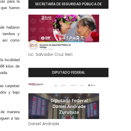
ias para la
SECRETARÍA DE SEGURIDAD PÚBLICA DE
 que fueron
HIDALGO
de hallaron
0 tambos y
s, así como
Lic. Salvador Cruz Neri
la localidad
688 kilos de
DIPUTADO FEDERAL
uida.
las carpetas
ados y bajo
r de manera
leguen a las
Daniel Andrade