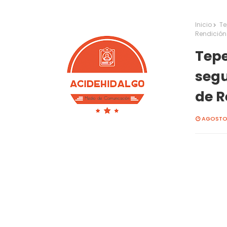
Inicio
Te
Rendición
Tepe
segu
de R
AGOSTO 