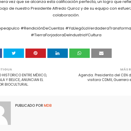
mera vez que se alcanza esta calificación perfecta, un logro que refle
abajo de nuestro Presidente Alfredo Quiroz y de su equipo con esfuer
colaboración.
peapulco #RendiciónDeCuentas #YaLlegóLaVerdaderaTransform
#TierraForjadoraDeIndustriaYCu
ltura
NTIGUA
MÁS R
 HISTORICO ENTRE MÉXICO,
Agenda. Presidenta del CEN 
A Y BELICE, ANUNCIAN EL
visitara CDMX, Guerrero 
R BIOCULTURAL.
PUBLICADO POR
MDB