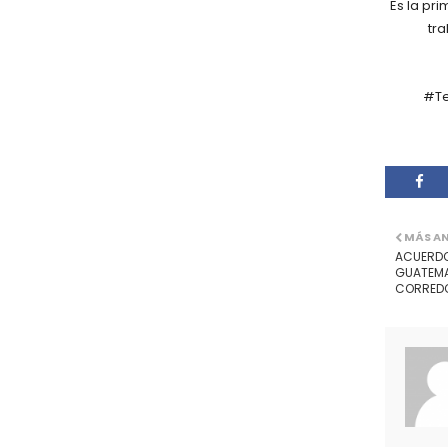
Es la pri
tr
#Te
MÁS A
ACUERDO
GUATEMAL
CORREDO