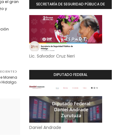
ja el gran
SECRETARÍA DE SEGURIDAD PÚBLICA DE
zo y
HIDALGO
ac
ión
Lic. Salvador Cruz Neri
ECIENTE
DIPUTADO FEDERAL
de Morena
e Hidalgo.
Daniel Andrade