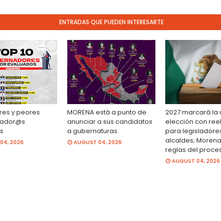
ENTRADAS QUE PUEDEN INTERESARTE
res y peores
MORENA está a punto de
2027 marcará la 
ador@s
anunciar a sus candidatos
elección con ree
s
a gubernaturas.
para legisladore
alcaldes; Morena
04, 2026
AUGUST 04, 2026
reglas del proce
AUGUST 04, 2026