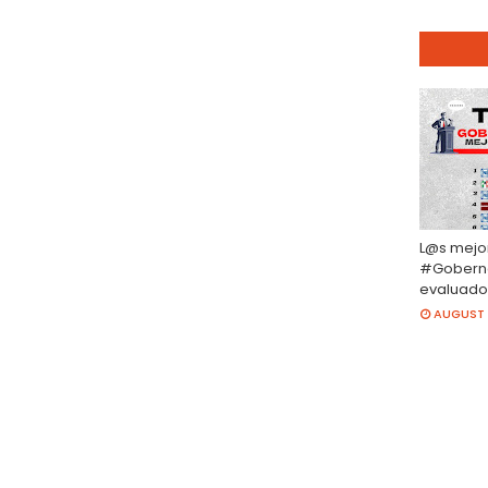
L@s mejo
#Gobern
evaluado
AUGUST 