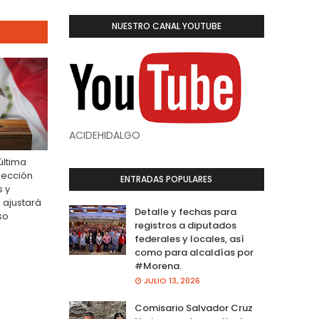
NUESTRO CANAL YOUTUBE
ACIDEHIDALGO
última
lección
ENTRADAS POPULARES
s y
 ajustará
Detalle y fechas para
so
registros a diputados
federales y locales, así
como para alcaldías por
#Morena.
JULIO 13, 2026
Comisario Salvador Cruz