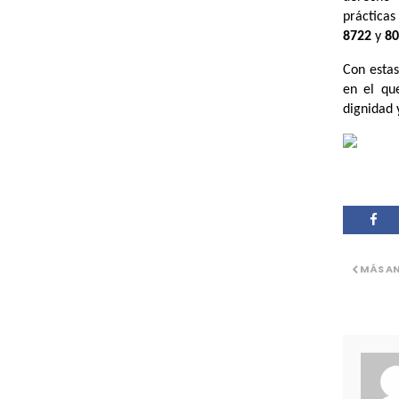
práctica
8722
y
80
Con estas
en el qu
dignidad y
MÁS A