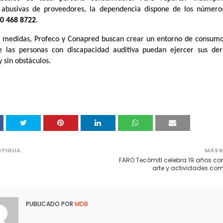
s abusivas de proveedores, la dependencia dispone de los númer
0 468 8722
.
 medidas, Profeco y Conapred buscan crear un entorno de consumo 
e las personas con discapacidad auditiva puedan ejercer sus de
 sin obstáculos.
NTIGUA
MÁS R
FARO Tecómitl celebra 19 años co
arte y actividades com
PUBLICADO POR
MDB