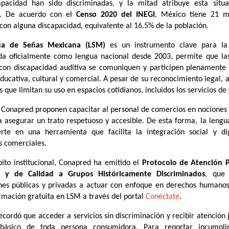
apacidad han sido discriminadas, y la mitad atribuye esta situ
n. De acuerdo con el
Censo 2020 del INEGI
, México tiene 21 m
con alguna discapacidad, equivalente al 16.5% de la población.
ua de Señas Mexicana (LSM)
es un instrumento clave para la 
da oficialmente como lengua nacional desde 2003, permite que la
con discapacidad auditiva se comuniquen y participen plenamente 
educativa, cultural y comercial. A pesar de su reconocimiento legal, 
s que limitan su uso en espacios cotidianos, incluidos los servicios d
 Conapred proponen capacitar al personal de comercios en nociones 
 asegurar un trato respetuoso y accesible. De esta forma, la lengu
rte en una herramienta que facilita la integración social y dig
s comerciales.
ito institucional, Conapred ha emitido el
Protocolo de Atención Pr
e y de Calidad a Grupos Históricamente Discriminados
, que 
ones públicas y privadas a actuar con enfoque en derechos humano
rmación gratuita en LSM a través del portal
Conéctate
.
ecordó que acceder a servicios sin discriminación y recibir atención 
básico de toda persona consumidora. Para reportar incumpli