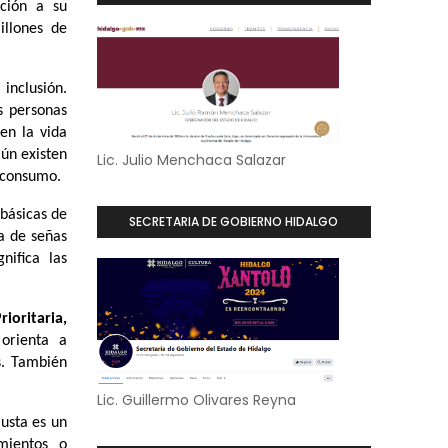
ación a su
illones de
inclusión.
s personas
en la vida
aún existen
Lic. Julio Menchaca Salazar
e consumo.
básicas de
SECRETARIA DE GOBIERNO HIDALGO
a de señas
nifica las
ioritaria,
orienta a
s. También
Lic. Guillermo Olivares Reyna
justa es un
mientos o