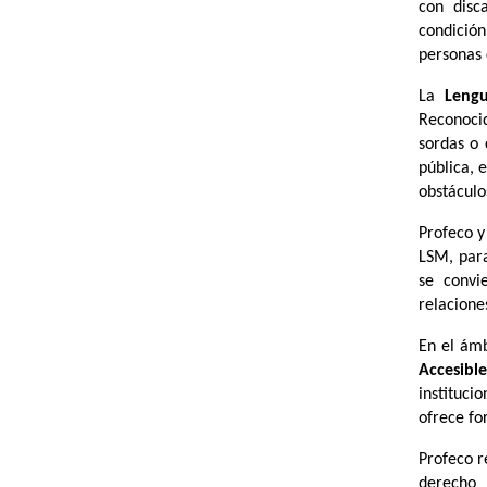
con disc
condició
personas 
La
Leng
Reconoci
sordas o 
pública, 
obstáculo
Profeco y
LSM, para
se convie
relacione
En el ámb
Accesibl
instituci
ofrece fo
Profeco r
derecho 