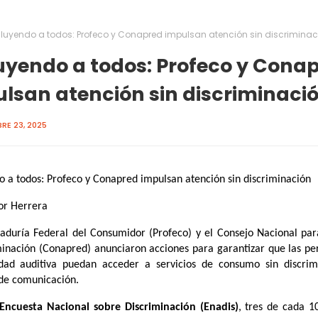
cluyendo a todos: Profeco y Conapred impulsan atención sin discriminac
uyendo a todos: Profeco y Cona
lsan atención sin discriminaci
RE 23, 2025
o a todos: Profeco y Conapred impulsan atención sin discriminación
or Herrera
aduría Federal del Consumidor (Profeco) y el Consejo Nacional par
minación (Conapred) anunciaron acciones para garantizar que las pe
idad auditiva puedan acceder a servicios de consumo sin discrim
de comunicación.
Encuesta Nacional sobre Discriminación (Enadis)
, tres de cada 1