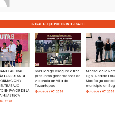
ENTRADAS QUE PUEDEN INTERESARTE
DANIEL ANDRADE
SSPHidalgo asegura a tres
Mineral de la Re
 LAS RUTAS DE
presuntos generadores de
Hgo. Alcalde Ed
FORMACIÓN Y
violencia en Villa de
Medécigo consol
 EL TRABAJO
Tezontepec
municipio en Se
VO EN FAVOR DE LA
AUGUST 07, 2026
AUGUST 07, 2026
LA HUASTECA
07, 2026