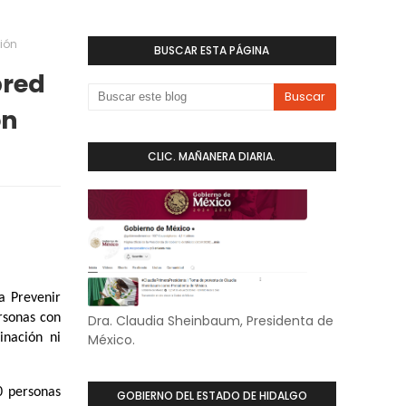
ión
BUSCAR ESTA PÁGINA
pred
ón
CLIC. MAÑANERA DIARIA.
a Prevenir
rsonas con
Dra. Claudia Sheinbaum, Presidenta de
inación ni
México.
0 personas
GOBIERNO DEL ESTADO DE HIDALGO