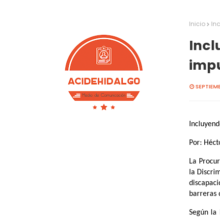
Inicio
In
Incl
impu
SEPTIEMB
Incluyend
Por: Héct
La Procur
la Discri
discapac
barreras 
Según la