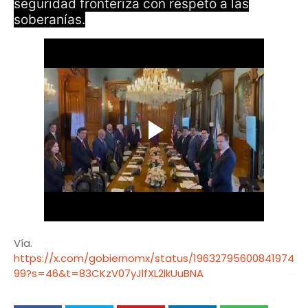
seguridad fronteriza con respeto a las
soberanías.
Vía.
https://x.com/gobiernomx/status/19632795600841974
99?s=46&t=83CKzV07yJlfXL2lkUuBNA