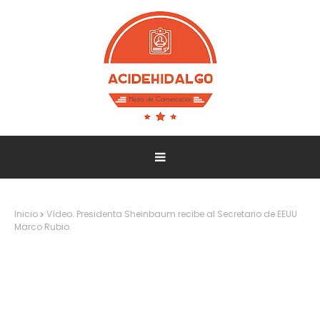
Inicio
Vídeo. Presidenta Sheinbaum recibe al Secretario de EEUU
Marco Rubio.