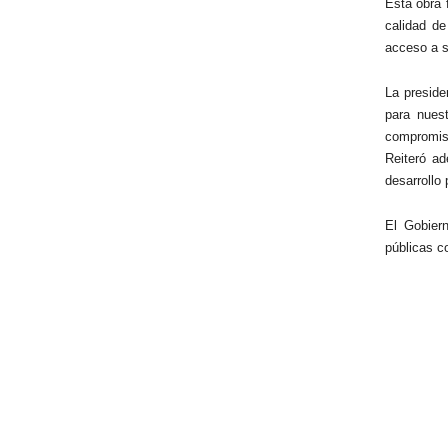
Esta obra 
calidad de
acceso a se
La preside
para nues
compromiso
Reiteró ad
desarrollo 
El Gobier
públicas co