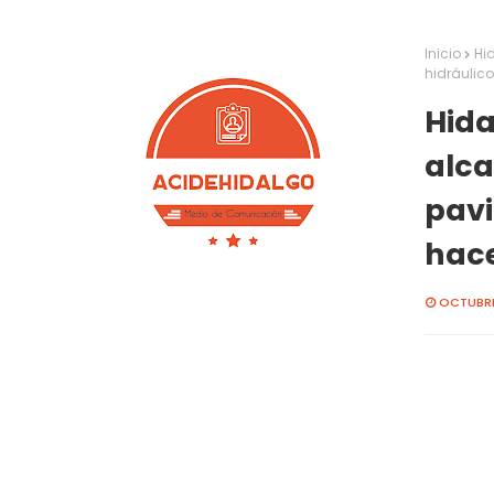
Inicio
Hid
hidráulico
Hida
alca
pavi
hace
OCTUBRE