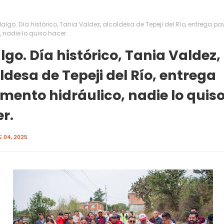
algo. Día histórico, Tania Valdez, alcaldesa de Tepeji del Río, entrega p
, nadie lo quiso hacer.
lgo. Día histórico, Tania Valdez,
ldesa de Tepeji del Río, entrega
mento hidráulico, nadie lo quis
r.
 04, 2025