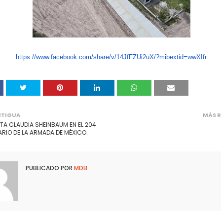
https://www.facebook.com/
share/v/14JfFZUi2uX/?mibextid=
wwXIfr
NTIGUA
MÁS R
TA CLAUDIA SHEINBAUM EN EL 204
RIO DE LA ARMADA DE MÉXICO.
PUBLICADO POR
MDB