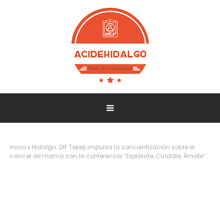
Inicio
Hidalgo. DIF Tepeji impulsa la concientización sobre el
cáncer de mama con la conferencia “Explórate, Cuídate, Ámate”.