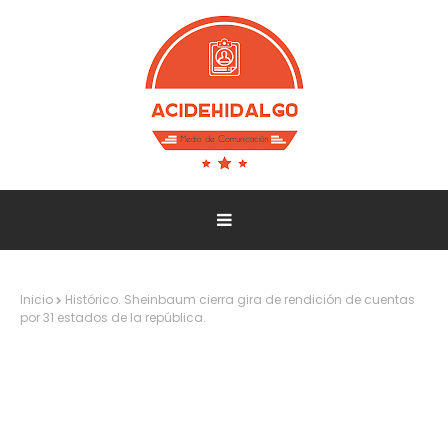
Inicio
Histórico. Sheinbaum cierra gira de rendición de cuentas
por 31 estados de la república.