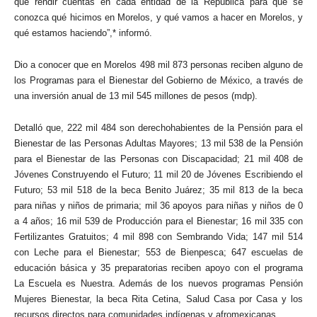
que rendir cuentas en cada entidad de la República para que se
conozca qué hicimos en Morelos, y qué vamos a hacer en Morelos, y
qué estamos haciendo”,* informó.
Dio a conocer que en Morelos 498 mil 873 personas reciben alguno de
los Programas para el Bienestar del Gobierno de México, a través de
una inversión anual de 13 mil 545 millones de pesos (mdp).
Detalló que, 222 mil 484 son derechohabientes de la Pensión para el
Bienestar de las Personas Adultas Mayores; 13 mil 538 de la Pensión
para el Bienestar de las Personas con Discapacidad; 21 mil 408 de
Jóvenes Construyendo el Futuro; 11 mil 20 de Jóvenes Escribiendo el
Futuro; 53 mil 518 de la beca Benito Juárez; 35 mil 813 de la beca
para niñas y niños de primaria; mil 36 apoyos para niñas y niños de 0
a 4 años; 16 mil 539 de Producción para el Bienestar; 16 mil 335 con
Fertilizantes Gratuitos; 4 mil 898 con Sembrando Vida; 147 mil 514
con Leche para el Bienestar; 553 de Bienpesca; 647 escuelas de
educación básica y 35 preparatorias reciben apoyo con el programa
La Escuela es Nuestra. Además de los nuevos programas Pensión
Mujeres Bienestar, la beca Rita Cetina, Salud Casa por Casa y los
recursos directos para comunidades indígenas y afromexicanas.