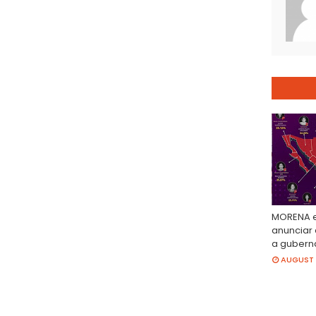
MORENA e
anunciar 
a guberna
AUGUST 