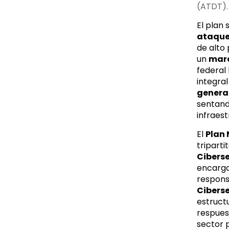
(ATDT).
El plan 
ataque
de alto 
un
mar
federal
integral
general
sentand
infraest
El
Plan 
tripart
Cibers
encarga
responsa
Cibers
estructu
respues
sector 