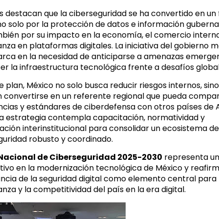
s destacan que la ciberseguridad se ha convertido en un 
 no solo por la protección de datos e información gubern
mbién por su impacto en la economía, el comercio interna
anza en plataformas digitales. La iniciativa del gobierno 
rca en la necesidad de anticiparse a amenazas emergen
er la infraestructura tecnológica frente a desafíos global
 plan, México no solo busca reducir riesgos internos, sino
 convertirse en un referente regional que pueda compar
ncias y estándares de ciberdefensa con otros países de
 La estrategia contempla capacitación, normatividad y
ación interinstitucional para consolidar un ecosistema de
guridad robusto y coordinado.
Nacional de Ciberseguridad 2025-2030
representa un
ativo en la modernización tecnológica de México y reafirm
ncia de la seguridad digital como elemento central para 
za y la competitividad del país en la era digital.