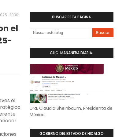
 2025-2030
BUSCAR ESTA PÁGINA
on el
25-
CLIC. MAÑANERA DIARIA.
eves el
tratégico
Dra. Claudia Sheinbaum, Presidenta de
ferente
México.
 conocer
aciones
GOBIERNO DEL ESTADO DE HIDALGO