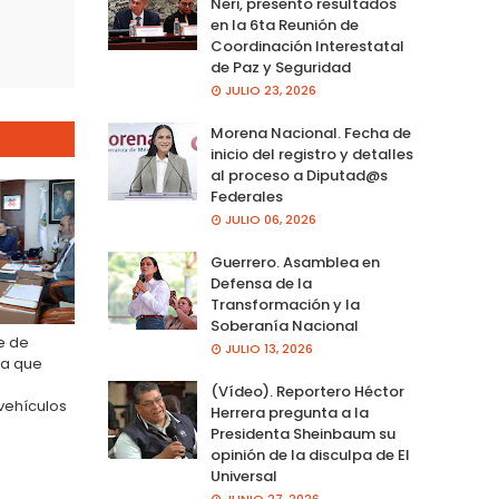
Neri, presento resultados
en la 6ta Reunión de
Coordinación Interestatal
de Paz y Seguridad
JULIO 23, 2026
Morena Nacional. Fecha de
inicio del registro y detalles
al proceso a Diputad@s
Federales
JULIO 06, 2026
Guerrero. Asamblea en
Defensa de la
Transformación y la
Soberanía Nacional
e de
JULIO 13, 2026
ma que
(Vídeo). Reportero Héctor
vehículos
Herrera pregunta a la
Presidenta Sheinbaum su
opinión de la disculpa de El
Universal