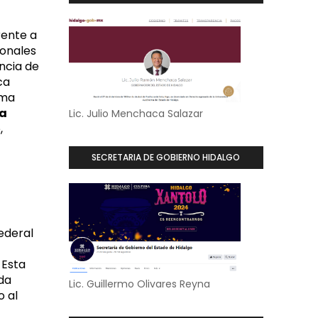
rente a
ionales
encia de
ca
ama
ca
Lic. Julio Menchaca Salazar
,
SECRETARIA DE GOBIERNO HIDALGO
ederal
 Esta
da
Lic. Guillermo Olivares Reyna
o al