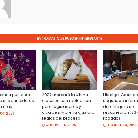
ENTRADAS QUE PUEDEN INTERESARTE
stá a punto de
2027 marcará la última
Hidalgo. Gabinet
a sus candidatos
elección con reelección
seguridad infor
turas.
para legisladores y
durante julio se
alcaldes; Morena ajustará
recuperaron 133 
04, 2026
reglas del proceso
robados
AUGUST 04, 2026
AUGUST 04, 2026