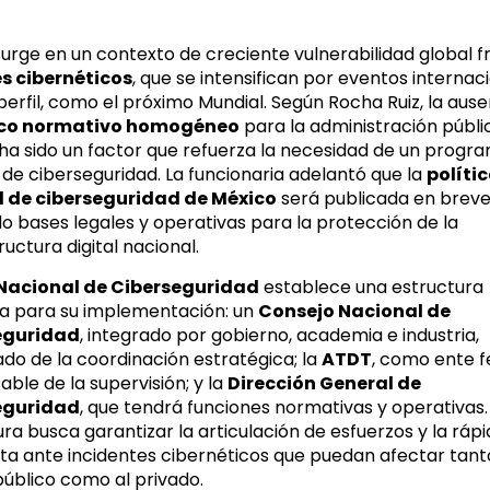
surge en un contexto de creciente vulnerabilidad global f
s cibernéticos
, que se intensifican por eventos internac
perfil, como el próximo Mundial. Según Rocha Ruiz, la aus
co normativo homogéneo
para la administración públi
 ha sido un factor que refuerza la necesidad de un progr
 de ciberseguridad. La funcionaria adelantó que la
políti
 de ciberseguridad de México
será publicada en breve
o bases legales y operativas para la protección de la
ructura digital nacional.
Nacional de Ciberseguridad
establece una estructura
ita para su implementación: un
Consejo Nacional de
eguridad
, integrado por gobierno, academia e industria,
do de la coordinación estratégica; la
ATDT
, como ente f
ble de la supervisión; y la
Dirección General de
eguridad
, que tendrá funciones normativas y operativas.
ra busca garantizar la articulación de esfuerzos y la rápi
ta ante incidentes cibernéticos que puedan afectar tant
público como al privado.