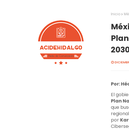
Inicio
Mé
Méxi
Plan
203
DICIEMBR
Por: Hé
El gobi
Plan N
que bus
regional
por
Kar
Ciberse