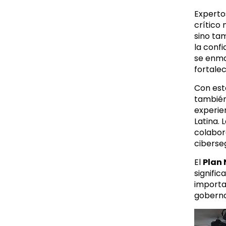
Experto
crítico
sino ta
la confi
se enma
fortalec
Con este
también
experie
Latina.
colabor
ciberse
El
Plan 
signific
importa
gobernan