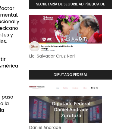
SECRETARÍA DE SEGURIDAD PÚBLICA DE
factor
HIDALGO
amental,
cional y
mexicano
tes y
es.
Lic. Salvador Cruz Neri
tir
 América
DIPUTADO FEDERAL
 paso
a la
la
Daniel Andrade