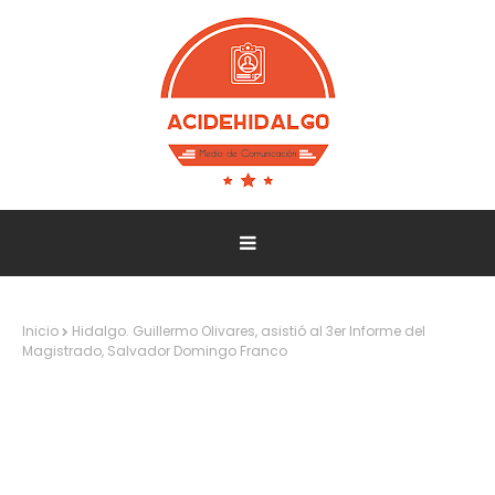
Inicio
Hidalgo. Guillermo Olivares, asistió al 3er Informe del
Magistrado, Salvador Domingo Franco