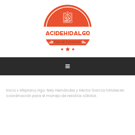
Inicio
Altiplano, Hgo. Nely Hernández y Héctor García fortalecen
coordinación para el manejo de residíos sólidos.