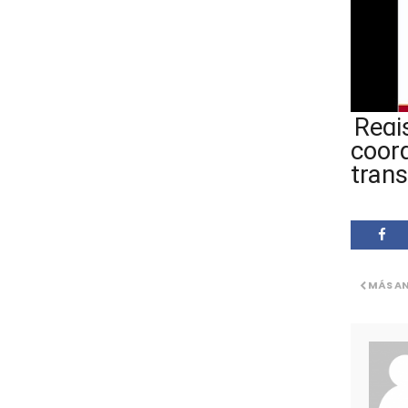
Regi
coord
tran
MÁS A