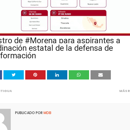
stro de #Morena para aspirantes a
inación estatal de la defensa de
sformación
NTIGUA
MÁS R
PUBLICADO POR
MDB