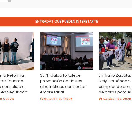
ENTRADAS QUE PUEDEN INTERESARTE
e la Reforma,
SSPHidalgo fortalece
Emiliano Zapata, 
alde Eduardo
prevención de delitos
Nely Hernández 
 consolida el
cibernéticos con sector
cumpliendo com
o en Seguridad
empresarial
de obras para el
07, 2026
AUGUST 07, 2026
AUGUST 07, 2026