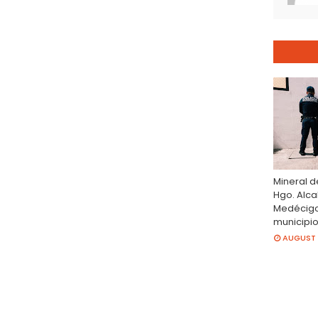
Mineral d
Hgo. Alc
Medécigo
municipi
AUGUST 