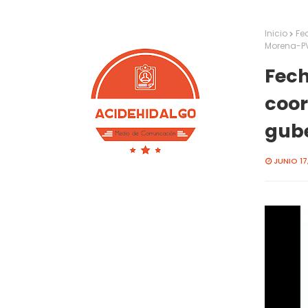
Inicio
Fe
Morena-P
Fech
coor
gub
JUNIO 17