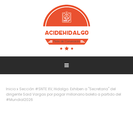
Inicio
Sección #SNTE XV, Hidalgo. Exhiben a "Secretaria" del
dirigente Said Vargas por pagar millonario boleto a partido del
#Mundial2026