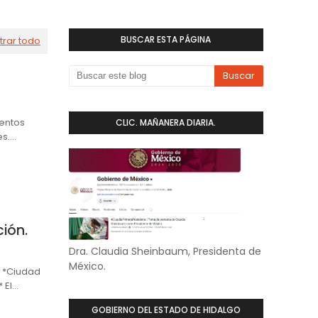
BUSCAR ESTA PÁGINA
trar todo
tentos
CLIC. MAÑANERA DIARIA.
es.…
ión.
Dra. Claudia Sheinbaum, Presidenta de
México.
 *Ciudad
 El…
GOBIERNO DEL ESTADO DE HIDALGO