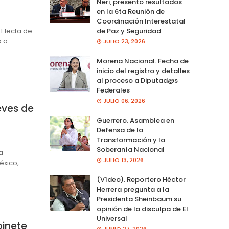
Neri, presento resultados
en la 6ta Reunión de
Coordinación Interestatal
Electa de
de Paz y Seguridad
o a…
JULIO 23, 2026
Morena Nacional. Fecha de
inicio del registro y detalles
al proceso a Diputad@s
Federales
JULIO 06, 2026
eves de
Guerrero. Asamblea en
Defensa de la
Transformación y la
Soberanía Nacional
a
JULIO 13, 2026
éxico,
(Vídeo). Reportero Héctor
Herrera pregunta a la
Presidenta Sheinbaum su
opinión de la disculpa de El
Universal
inete