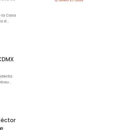
JUNIO 27, 2026
 la Casa
ta d…
 CDMX
identa
inbau…
Héctor
de