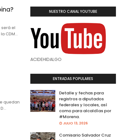
pina?
NUESTRO CANAL YOUTUBE
será el
e la CDM…
ACIDEHIDALGO
ENTRADAS POPULARES
Detalle y fechas para
registros a diputados
se quedan
federales y locales, así
 D…
como para alcaldías por
#Morena.
JULIO 13, 2026
Comisario Salvador Cruz