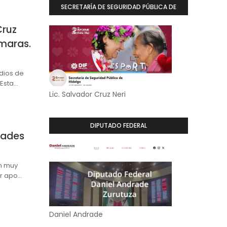
SECRETARÍA DE SEGURIDAD PÚBLICA DE
HIDALGO
Cruz
ámaras.
dios de
 Esta…
Lic. Salvador Cruz Neri
DIPUTADO FEDERAL
dades
n muy
or apo…
Daniel Andrade