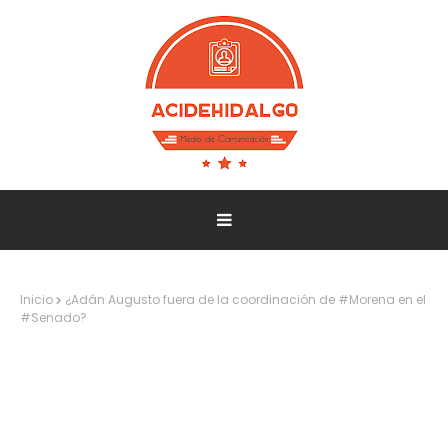
Inicio
¿Adán Augusto fuera de la coordinación de #Morena en el
#Senado?