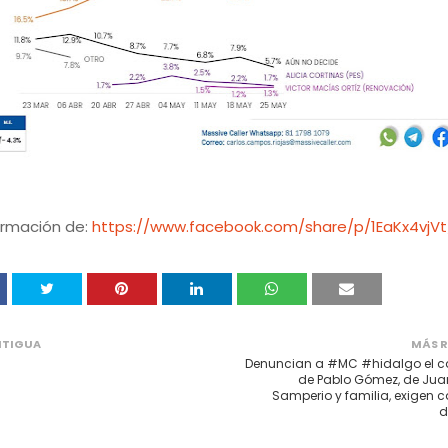
ormación de:
https://www.facebook.com/share/p/1EaKx4vjVt
NTIGUA
MÁS R
Denuncian a #MC #hidalgo el 
de Pablo Gómez, de Jua
Samperio y familia, exigen 
d