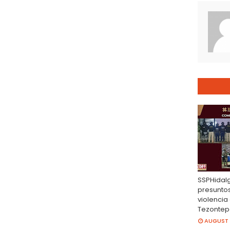
SSPHidalg
presunto
violencia 
Tezontep
AUGUST 