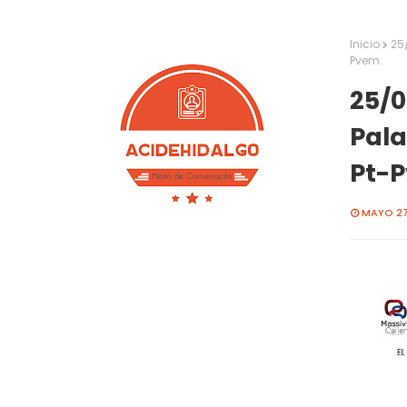
Inicio
25
Pvem.
25/
Pala
Pt-
MAYO 27