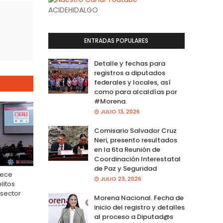
ACIDEHIDALGO
ENTRADAS POPULARES
Detalle y fechas para
registros a diputados
federales y locales, así
como para alcaldías por
#Morena.
JULIO 13, 2026
Comisario Salvador Cruz
Neri, presento resultados
en la 6ta Reunión de
Coordinación Interestatal
de Paz y Seguridad
lece
JULIO 23, 2026
litos
 sector
Morena Nacional. Fecha de
inicio del registro y detalles
al proceso a Diputad@s