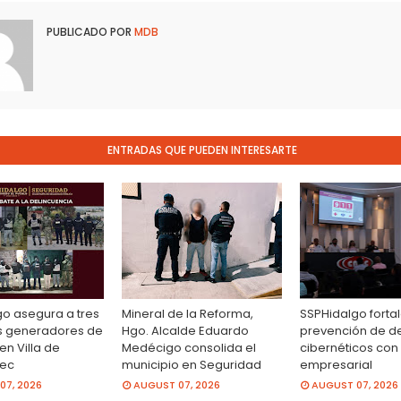
PUBLICADO POR
MDB
ENTRADAS QUE PUEDEN INTERESARTE
o asegura a tres
Mineral de la Reforma,
SSPHidalgo forta
s generadores de
Hgo. Alcalde Eduardo
prevención de de
en Villa de
Medécigo consolida el
cibernéticos con
ec
municipio en Seguridad
empresarial
07, 2026
AUGUST 07, 2026
AUGUST 07, 2026