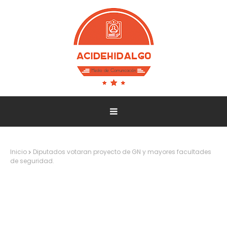
Inicio
Diputados votaran proyecto de GN y mayores facultades
de seguridad.