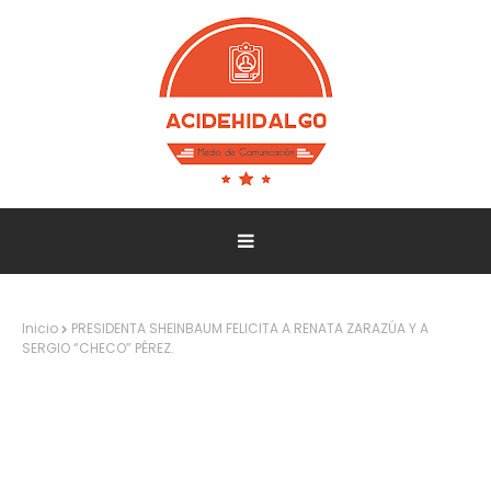
Inicio
PRESIDENTA SHEINBAUM FELICITA A RENATA ZARAZÚA Y A
SERGIO “CHECO” PÉREZ.