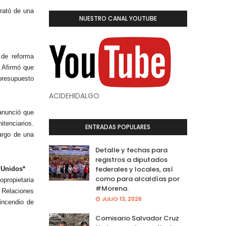
rató de una
NUESTRO CANAL YOUTUBE
 de reforma
. Afirmó que
 presupuesto
ACIDEHIDALGO
anunció que
itenciarios.
ENTRADAS POPULARES
cargo de una
Detalle y fechas para
registros a diputados
federales y locales, así
 Unidos*
como para alcaldías por
opropietaria
#Morena.
 Relaciones
JULIO 13, 2026
incendio de
Comisario Salvador Cruz