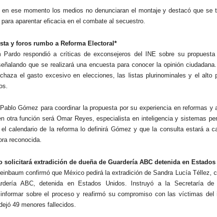
e en ese momento los medios no denunciaran el montaje y destacó que se t
 para aparentar eficacia en el combate al secuestro.
ta y foros rumbo a Reforma Electoral*
 Pardo respondió a críticas de exconsejeros del INE sobre su propuesta
 señalando que se realizará una encuesta para conocer la opinión ciudadana
echaza el gasto excesivo en elecciones, las listas plurinominales y el alto
os.
Pablo Gómez para coordinar la propuesta por su experiencia en reformas y 
en otra función será Omar Reyes, especialista en inteligencia y sistemas pen
 el calendario de la reforma lo definirá Gómez y que la consulta estará a 
ra reconocida.
 solicitará extradición de dueña de Guardería ABC detenida en Estados
einbaum confirmó que México pedirá la extradición de Sandra Lucía Téllez, c
rdería ABC, detenida en Estados Unidos. Instruyó a la Secretaría de
 informar sobre el proceso y reafirmó su compromiso con las víctimas del 
dejó 49 menores fallecidos.