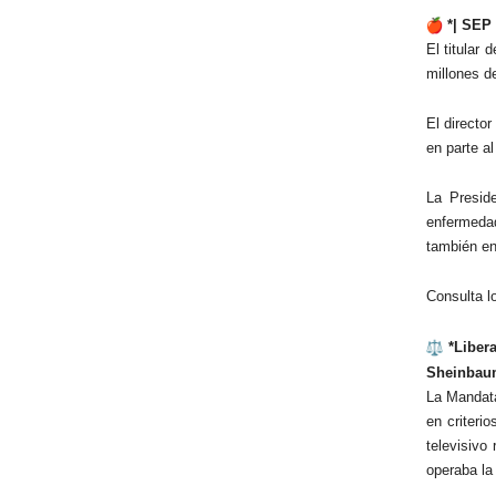
*| SEP 
El titular
millones d
El directo
en parte al
La Presid
enfermedad
también en
Consulta l
*Libera
Sheinbau
La Mandata
en criteri
televisivo
operaba la