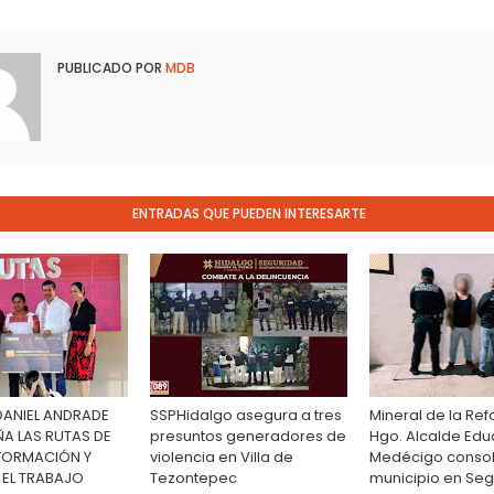
PUBLICADO POR
MDB
ENTRADAS QUE PUEDEN INTERESARTE
DANIEL ANDRADE
SSPHidalgo asegura a tres
Mineral de la Re
 LAS RUTAS DE
presuntos generadores de
Hgo. Alcalde Ed
FORMACIÓN Y
violencia en Villa de
Medécigo consol
 EL TRABAJO
Tezontepec
municipio en Se