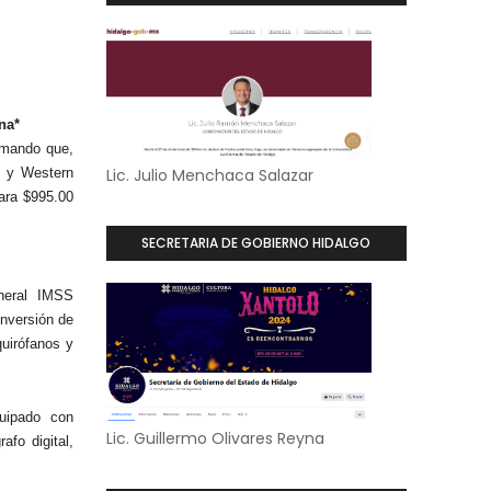
na*
ormando que,
0 y Western
Lic. Julio Menchaca Salazar
ara $995.00
SECRETARIA DE GOBIERNO HIDALGO
*
neral IMSS
inversión de
quirófanos y
quipado con
Lic. Guillermo Olivares Reyna
afo digital,