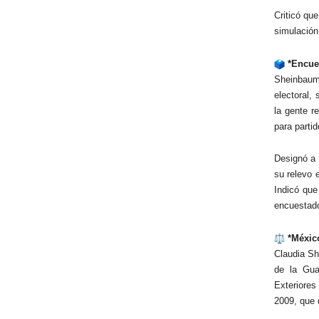
Criticó qu
simulación
*Encues
Sheinbaum
electoral,
la gente r
para partid
Designó a 
su relevo 
Indicó que
encuestado
*México
Claudia Sh
de la Gua
Exteriores
2009, que 