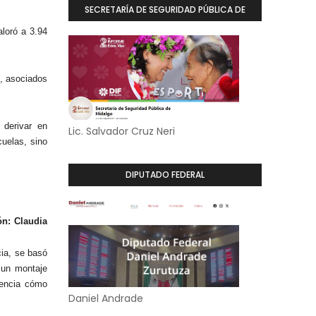
SECRETARÍA DE SEGURIDAD PÚBLICA DE
aloró a 3.94
HIDALGO
n, asociados
 derivar en
Lic. Salvador Cruz Neri
cuelas, sino
DIPUTADO FEDERAL
ón: Claudia
cia, se basó
 un montaje
dencia cómo
Daniel Andrade