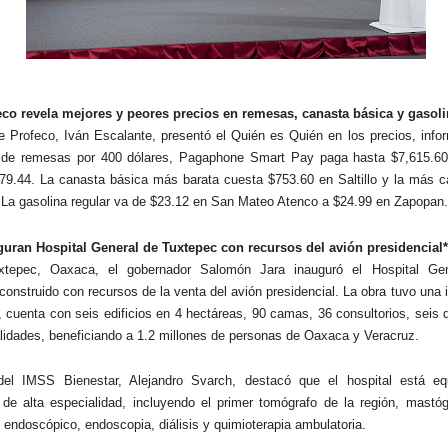
eco revela mejores y peores precios en remesas, canasta básica y gasoli
 de Profeco, Iván Escalante, presentó el Quién es Quién en los precios, inf
 de remesas por 400 dólares, Pagaphone Smart Pay paga hasta $7,615.6
79.44. La canasta básica más barata cuesta $753.60 en Saltillo y la más c
a gasolina regular va de $23.12 en San Mateo Atenco a $24.99 en Zapopan.
guran Hospital General de Tuxtepec con recursos del avión presidencial
tepec, Oaxaca, el gobernador Salomón Jara inauguró el Hospital Ge
 construido con recursos de la venta del avión presidencial. La obra tuvo una 
 cuenta con seis edificios en 4 hectáreas, 90 camas, 36 consultorios, seis 
lidades, beneficiando a 1.2 millones de personas de Oaxaca y Veracruz.
r del IMSS Bienestar, Alejandro Svarch, destacó que el hospital está e
 de alta especialidad, incluyendo el primer tomógrafo de la región, mastógr
o endoscópico, endoscopia, diálisis y quimioterapia ambulatoria.