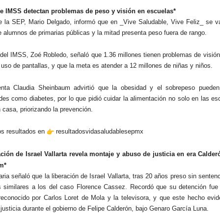
e IMSS detectan problemas de peso y visión en escuelas*
 de la SEP, Mario Delgado, informó que en _Vive Saludable, Vive Feliz_ se v
e alumnos de primarias públicas y la mitad presenta peso fuera de rango.
r del IMSS, Zoé Robledo, señaló que 1.36 millones tienen problemas de visió
 uso de pantallas, y que la meta es atender a 12 millones de niñas y niños.
enta Claudia Sheinbaum advirtió que la obesidad y el sobrepeso pueden
es como diabetes, por lo que pidió cuidar la alimentación no solo en las es
 casa, priorizando la prevención.
os resultados en
resultadosvidasaludablesepmx
ción de Israel Vallarta revela montaje y abuso de justicia en era Calder
m*
ria señaló que la liberación de Israel Vallarta, tras 20 años preso sin senten
os similares a los del caso Florence Cassez. Recordó que su detención fue
 reconocido por Carlos Loret de Mola y la televisora, y que este hecho evi
 justicia durante el gobierno de Felipe Calderón, bajo Genaro García Luna.