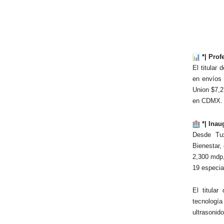
*| Prof
El titular
en envíos
Union $7,2
en CDMX. L
*| Inau
Desde Tux
Bienestar,
2,300 mdp,
19 especia
El titula
tecnología
ultrasonid