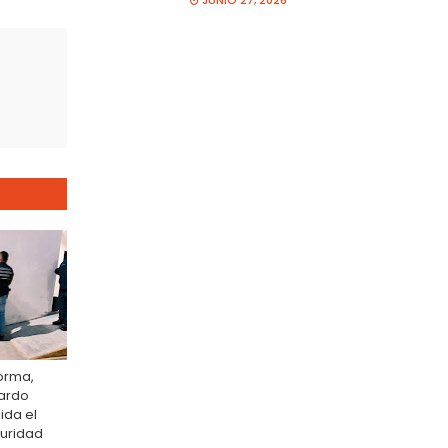
JUNIO 27, 2026
forma,
uardo
ida el
guridad