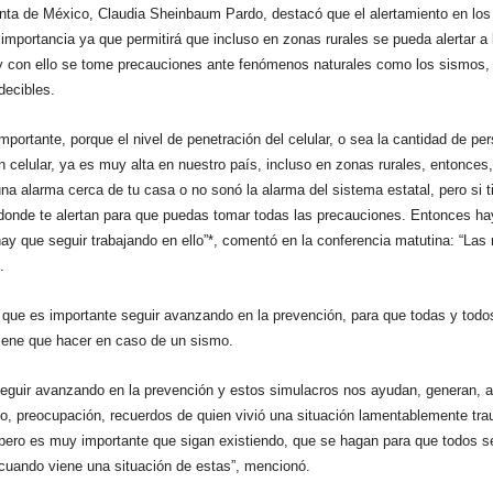
nta de México, Claudia Sheinbaum Pardo, destacó que el alertamiento en los 
 importancia ya que permitirá que incluso en zonas rurales se pueda alertar a 
y con ello se tome precauciones ante fenómenos naturales como los sismos, 
decibles.
mportante, porque el nivel de penetración del celular, o sea la cantidad de pe
 celular, ya es muy alta en nuestro país, incluso en zonas rurales, entonces,
una alarma cerca de tu casa o no sonó la alarma del sistema estatal, pero si t
 donde te alertan para que puedas tomar todas las precauciones. Entonces h
ay que seguir trabajando en ello”*, comentó en la conferencia matutina: “La
.
 que es importante seguir avanzando en la prevención, para que todas y tod
tiene que hacer en caso de un sismo.
eguir avanzando en la prevención y estos simulacros nos ayudan, generan, a
o, preocupación, recuerdos de quien vivió una situación lamentablemente tra
pero es muy importante que sigan existiendo, que se hagan para que todos 
cuando viene una situación de estas”, mencionó.