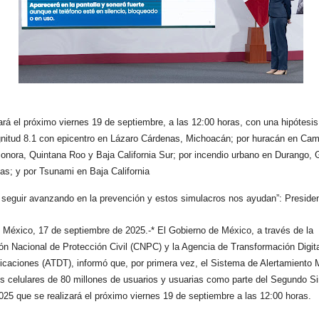
zará el próximo viernes 19 de septiembre, a las 12:00 horas, con una hipótesis
itud 8.1 con epicentro en Lázaro Cárdenas, Michoacán; por huracán en Ca
onora, Quintana Roo y Baja California Sur; por incendio urbano en Durango, 
as; y por Tsunami en Baja California
 seguir avanzando en la prevención y estos simulacros nos ayudan”: Preside
 México, 17 de septiembre de 2025.-* El Gobierno de México, a través de la
ón Nacional de Protección Civil (CNPC) y la Agencia de Transformación Digita
caciones (ATDT), informó que, por primera vez, el Sistema de Alertamiento 
los celulares de 80 millones de usuarios y usuarias como parte del Segundo S
025 que se realizará el próximo viernes 19 de septiembre a las 12:00 horas.