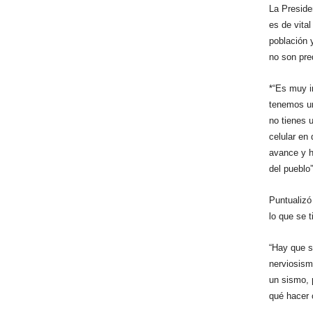
La Preside
es de vital
población 
no son pre
*“Es muy i
tenemos un
no tienes 
celular en
avance y h
del pueblo”
Puntualizó
lo que se 
“Hay que s
nerviosism
un sismo, 
qué hacer 