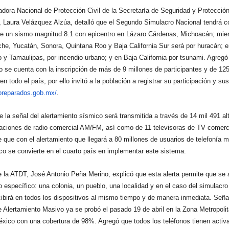
adora Nacional de Protección Civil de la Secretaría de Seguridad y Protecció
 Laura Velázquez Alzúa, detalló que el Segundo Simulacro Nacional tendrá 
de un sismo magnitud 8.1 con epicentro en Lázaro Cárdenas, Michoacán; mien
e, Yucatán, Sonora, Quintana Roo y Baja California Sur será por huracán; 
 y Tamaulipas, por incendio urbano; y en Baja California por tsunami. Agregó
 se cuenta con la inscripción de más de 9 millones de participantes y de 125
n todo el país, por ello invitó a la población a registrar su participación y s
/preparados.gob.mx/
.
 la señal del alertamiento sísmico será transmitida a través de 14 mil 491 al
aciones de radio comercial AM/FM, así como de 11 televisoras de TV comerci
que con el alertamiento que llegará a 80 millones de usuarios de telefonía mó
co se convierte en el cuarto país en implementar este sistema.
 de la ATDT, José Antonio Peña Merino, explicó que esta alerta permite que se 
 específico: una colonia, un pueblo, una localidad y en el caso del simulacro
cibirá en todos los dispositivos al mismo tiempo y de manera inmediata. Seña
 Alertamiento Masivo ya se probó el pasado 19 de abril en la Zona Metropolit
éxico con una cobertura de 98%. Agregó que todos los teléfonos tienen activ