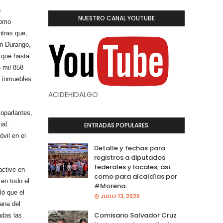
n
NUESTRO CANAL YOUTUBE
como
tras que,
en Durango,
 que hasta
 mil 858
us inmuebles
ACIDEHIDALGO
toparlantes,
al.
ENTRADAS POPULARES
vil en el
Detalle y fechas para
registros a diputados
federales y locales, así
active en
como para alcaldías por
 en todo el
#Morena.
ló que el
JULIO 13, 2026
ana del
Comisario Salvador Cruz
adas las