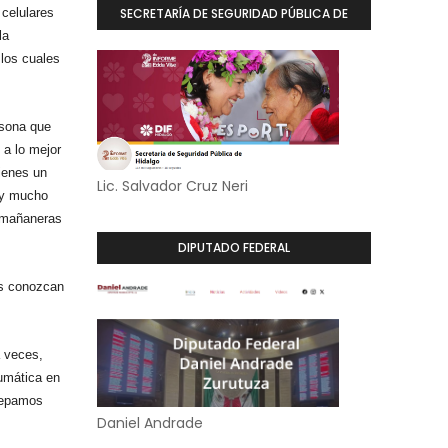
celulares
SECRETARÍA DE SEGURIDAD PÚBLICA DE
la
HIDALGO
los cuales
rsona que
 a lo mejor
ienes un
Lic. Salvador Cruz Neri
ay mucho
s mañaneras
DIPUTADO FEDERAL
os conozcan
 veces,
umática en
sepamos
Daniel Andrade