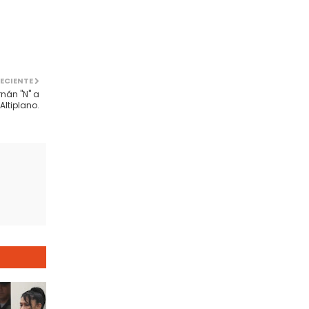
ECIENTE
nán "N" a
Altiplano.