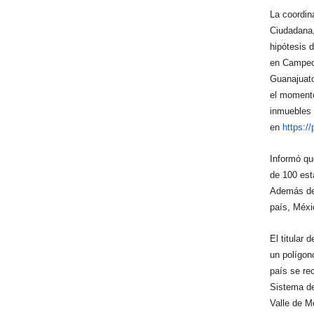
La coordin
Ciudadana,
hipótesis 
en Campech
Guanajuato
el momento
inmuebles e
en
https:/
Informó que
de 100 est
Además de 
país, Méxi
El titular
un polígono
país se re
Sistema de
Valle de M