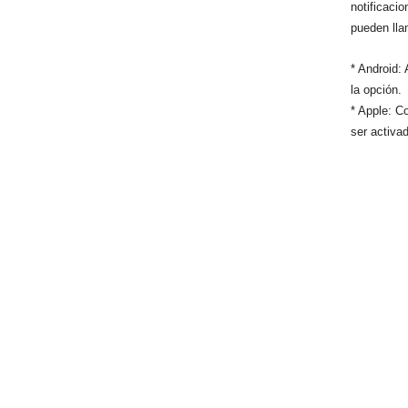
notificaci
pueden lla
* Android:
la opción.
* Apple: Co
ser activa