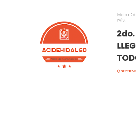
Inicio
2d
PAÍS.
2do.
LLEG
TODO
SEPTIEMB