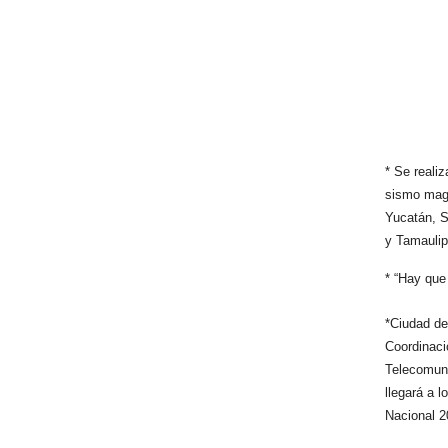
* Se reali
sismo magn
Yucatán, S
y Tamaulip
* “Hay que
*Ciudad de
Coordinaci
Telecomuni
llegará a 
Nacional 2