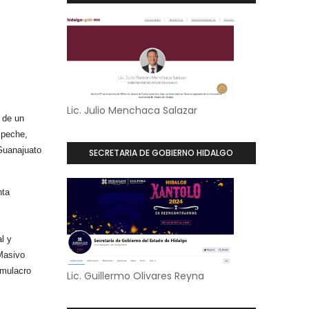
Lic. Julio Menchaca Salazar
 de un
mpeche,
Guanajuato
SECRETARIA DE GOBIERNO HIDALGO
nta
l y
Masivo
imulacro
Lic. Guillermo Olivares Reyna