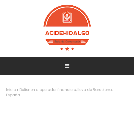
Inicio
Detienen a operador financiero, lleva de Barcelona,
España.