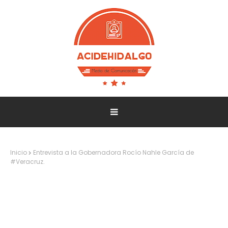
Inicio
Entrevista a la Gobernadora Rocío Nahle García de
#Veracruz.