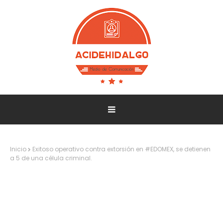
Inicio
Exitoso operativo contra extorsión en #EDOMEX, se detienen
a 5 de una célula criminal.