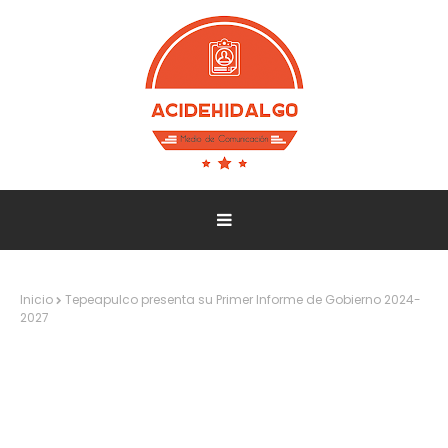
Inicio
Tepeapulco presenta su Primer Informe de Gobierno 2024-
2027