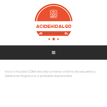
Inicio
Fiscalía CDMX rescata a menor víctima de secuestro y
detiene en flagrancia a probable responsable