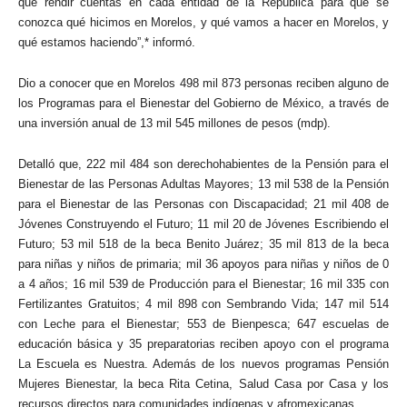
que rendir cuentas en cada entidad de la República para que se
conozca qué hicimos en Morelos, y qué vamos a hacer en Morelos, y
qué estamos haciendo”,* informó.
Dio a conocer que en Morelos 498 mil 873 personas reciben alguno de
los Programas para el Bienestar del Gobierno de México, a través de
una inversión anual de 13 mil 545 millones de pesos (mdp).
Detalló que, 222 mil 484 son derechohabientes de la Pensión para el
Bienestar de las Personas Adultas Mayores; 13 mil 538 de la Pensión
para el Bienestar de las Personas con Discapacidad; 21 mil 408 de
Jóvenes Construyendo el Futuro; 11 mil 20 de Jóvenes Escribiendo el
Futuro; 53 mil 518 de la beca Benito Juárez; 35 mil 813 de la beca
para niñas y niños de primaria; mil 36 apoyos para niñas y niños de 0
a 4 años; 16 mil 539 de Producción para el Bienestar; 16 mil 335 con
Fertilizantes Gratuitos; 4 mil 898 con Sembrando Vida; 147 mil 514
con Leche para el Bienestar; 553 de Bienpesca; 647 escuelas de
educación básica y 35 preparatorias reciben apoyo con el programa
La Escuela es Nuestra. Además de los nuevos programas Pensión
Mujeres Bienestar, la beca Rita Cetina, Salud Casa por Casa y los
recursos directos para comunidades indígenas y afromexicanas.