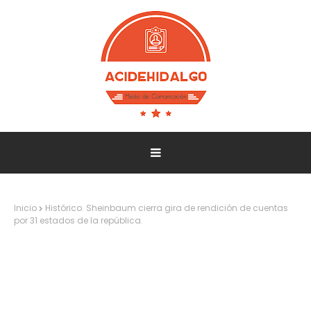
Inicio
Histórico. Sheinbaum cierra gira de rendición de cuentas
por 31 estados de la república.