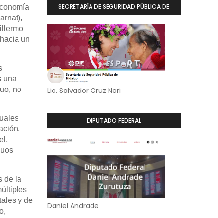
SECRETARÍA DE SEGURIDAD PÚBLICA DE
 Economía
arnat),
HIDALGO
illermo
 hacia un
s
s una
duo, no
Lic. Salvador Cruz Neri
cuales
DIPUTADO FEDERAL
ación,
el,
duos
 de la
últiples
tales y de
Daniel Andrade
o,