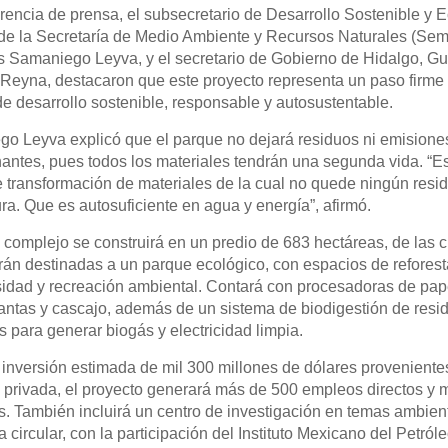
rencia de prensa, el subsecretario de Desarrollo Sostenible y
 de la Secretaría de Medio Ambiente y Recursos Naturales (Sem
s Samaniego Leyva, y el secretario de Gobierno de Hidalgo, Gu
 Reyna, destacaron que este proyecto representa un paso firme
e desarrollo sostenible, responsable y autosustentable.
o Leyva explicó que el parque no dejará residuos ni emisione
antes, pues todos los materiales tendrán una segunda vida. “E
e transformación de materiales de la cual no quede ningún resi
ra. Que es autosuficiente en agua y energía”, afirmó.
 complejo se construirá en un predio de 683 hectáreas, de las 
rán destinadas a un parque ecológico, con espacios de reforest
sidad y recreación ambiental. Contará con procesadoras de pap
llantas y cascajo, además de un sistema de biodigestión de resi
 para generar biogás y electricidad limpia.
inversión estimada de mil 300 millones de dólares provenientes
va privada, el proyecto generará más de 500 empleos directos y m
os. También incluirá un centro de investigación en temas ambien
circular, con la participación del Instituto Mexicano del Petróle