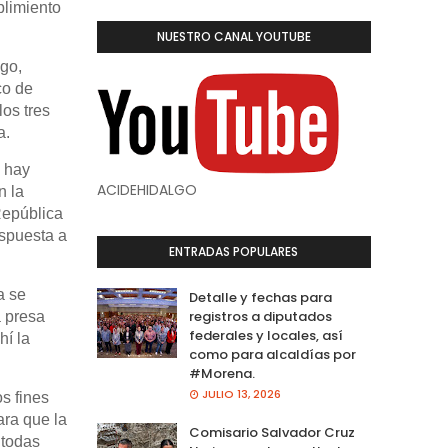
plimiento
NUESTRO CANAL YOUTUBE
go,
co de
os tres
a.
o hay
ACIDEHIDALGO
n la
República
espuesta a
ENTRADAS POPULARES
a se
Detalle y fechas para
registros a diputados
a presa
federales y locales, así
í la
como para alcaldías por
#Morena.
JULIO 13, 2026
s fines
ra que la
Comisario Salvador Cruz
 todas