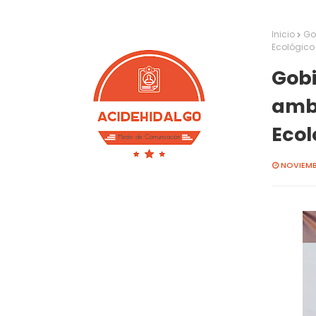
Inicio
Go
Ecológico 
Gobi
ambi
Ecol
NOVIEMBR