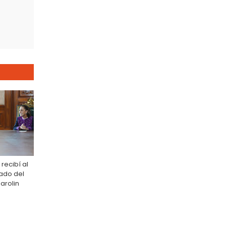
 recibí al
tado del
Parolin