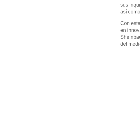
sus inqu
así como
Con este
en innov
Sheinbau
del medio