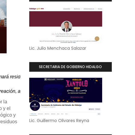
Lic. Julio Menchaca Salazar
SECRETARIA DE GOBIERNO HIDALGO
mará residuos en nuevas materias primas, en lugar de que term
creación, así como zonas para la investigación y el desarrollo te
r la
 y el
ógico y
Lic. Guillermo Olivares Reyna
residuos