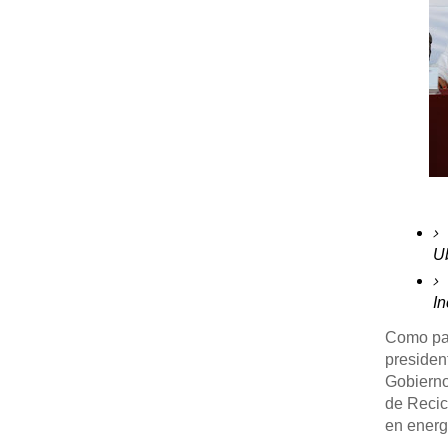
Ub
In
Como par
presiden
Gobierno
de Recic
en energí