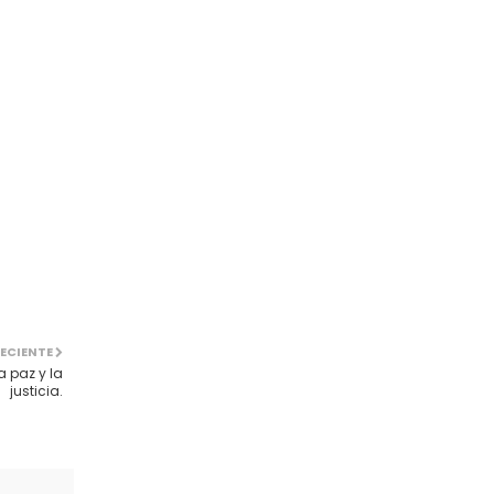
ECIENTE
a paz y la
justicia.