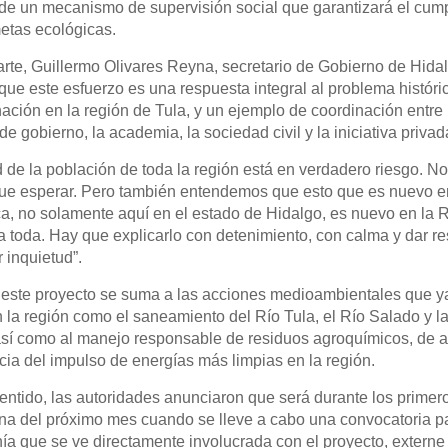
e un mecanismo de supervisión social que garantizará el cum
etas ecológicas.
arte, Guillermo Olivares Reyna, secretario de Gobierno de Hidal
que este esfuerzo es una respuesta integral al problema históri
ación en la región de Tula, y un ejemplo de coordinación entre l
e gobierno, la academia, la sociedad civil y la iniciativa privad
d de la población de toda la región está en verdadero riesgo. N
ue esperar. Pero también entendemos que esto que es nuevo e
a, no solamente aquí en el estado de Hidalgo, es nuevo en la 
 toda. Hay que explicarlo con detenimiento, con calma y dar r
 inquietud”.
 este proyecto se suma a las acciones medioambientales que y
 la región como el saneamiento del Río Tula, el Río Salado y l
sí como al manejo responsable de residuos agroquímicos, de ah
cia del impulso de energías más limpias en la región.
entido, las autoridades anunciaron que será durante los primero
a del próximo mes cuando se lleve a cabo una convocatoria pa
ía que se ve directamente involucrada con el proyecto, externe