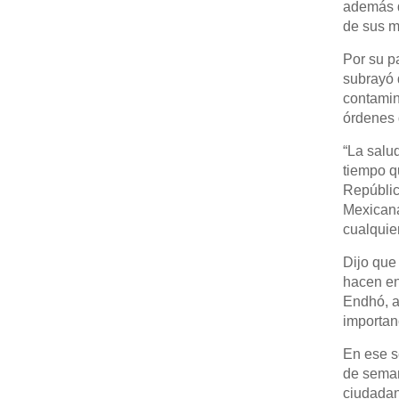
además d
de sus m
Por su p
subrayó 
contamin
órdenes d
“La salu
tiempo q
Repúblic
Mexicana
cualquier
Dijo que
hacen en
Endhó, a
importan
En ese s
de seman
ciudadan