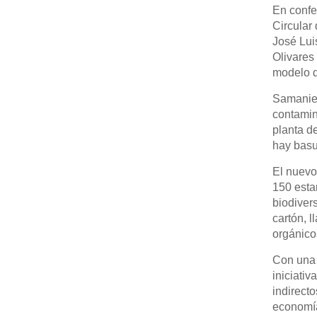
En confe
Circular
José Lui
Olivares
modelo d
Samanieg
contamin
planta d
hay basu
El nuevo
150 esta
biodiver
cartón, 
orgánicos
Con una 
iniciati
indirect
economía 