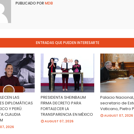
PUBLICADO POR
MDB
ENTRADAS QUE PUEDEN INTERESARTE
BLECEN LAS
PRESIDENTA SHEINBAUM
Palacio Nacional,
ES DIPLOMÁTICAS
FIRMA DECRETO PARA
secretario de Es
ICO Y PERÚ:
FORTALECER LA
Vaticano, Pietro 
TA CLAUDIA
TRANSPARENCIA EN MÉXICO
AUGUST 07, 2026
UM
AUGUST 07, 2026
07, 2026