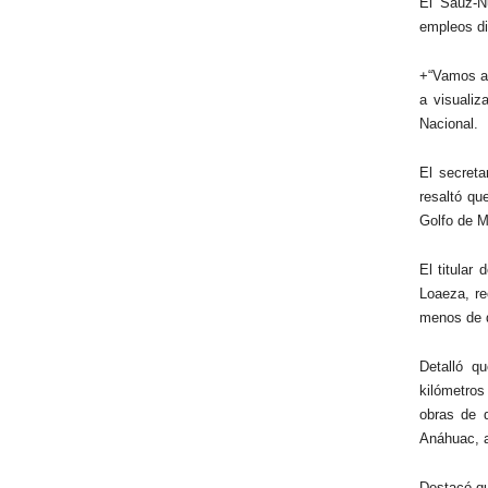
El Sauz-N
empleos di
+“Vamos a 
a visualiz
Nacional.
El secreta
resaltó qu
Golfo de M
El titular
Loaeza, re
menos de d
Detalló q
kilómetros
obras de 
Anáhuac, a
Destacó qu