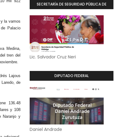
 10 mil 922
SECRETARÍA DE SEGURIDAD PÚBLICA DE
HIDALGO
o y la vamos
 de Palacio
eva Medina,
el tren del
Lic. Salvador Cruz Neri
 noviembre.
DIPUTADO FEDERAL
drés Lajous
 Laredo, de
iene 136.48
ulares y 108
e Naranjo y
Daniel Andrade
a adicional,