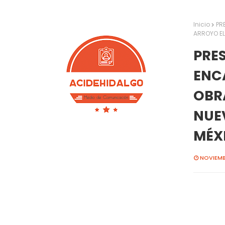
Inicio
PR
ARROYO EL
PRE
ENC
OBR
NUEV
MÉX
NOVIEMB