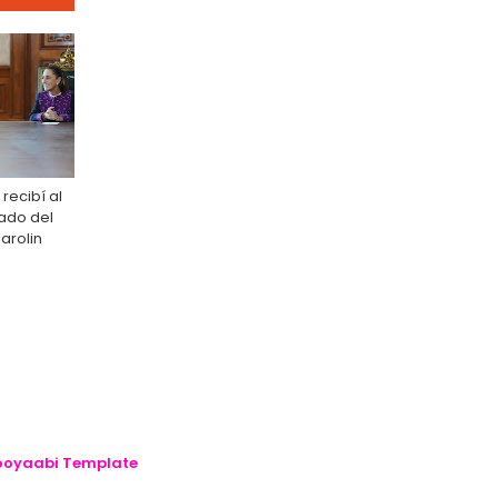
 recibí al
tado del
Parolin
oyaabi Template