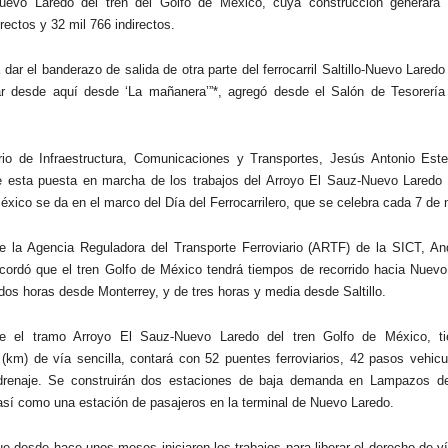
uevo Laredo del tren del Golfo de México, cuya construcción generará
rectos y 32 mil 766 indirectos.
dar el banderazo de salida de otra parte del ferrocarril Saltillo-Nuevo Lared
ar desde aquí desde ‘La mañanera’”*, agregó desde el Salón de Tesorería
rio de Infraestructura, Comunicaciones y Transportes, Jesús Antonio Est
e esta puesta en marcha de los trabajos del Arroyo El Sauz-Nuevo Laredo d
éxico se da en el marco del Día del Ferrocarrilero, que se celebra cada 7 de
 de la Agencia Reguladora del Transporte Ferroviario (ARTF) de la SICT, An
cordó que el tren Golfo de México tendrá tiempos de recorrido hacia Nuevo
os horas desde Monterrey, y de tres horas y media desde Saltillo.
ue el tramo Arroyo El Sauz-Nuevo Laredo del tren Golfo de México, t
 (km) de vía sencilla, contará con 52 puentes ferroviarios, 42 pasos vehic
drenaje. Se construirán dos estaciones de baja demanda en Lampazos d
sí como una estación de pasajeros en la terminal de Nuevo Laredo.
e desde hace unos meses iniciaron los trabajos para liberar el derecho de ví