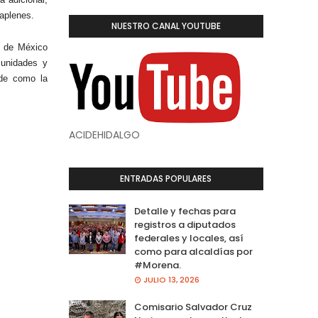
raplenes.
NUESTRO CANAL YOUTUBE
o de México
munidades y
ide como la
ACIDEHIDALGO
ENTRADAS POPULARES
Detalle y fechas para
registros a diputados
federales y locales, así
como para alcaldías por
#Morena.
JULIO 13, 2026
Comisario Salvador Cruz