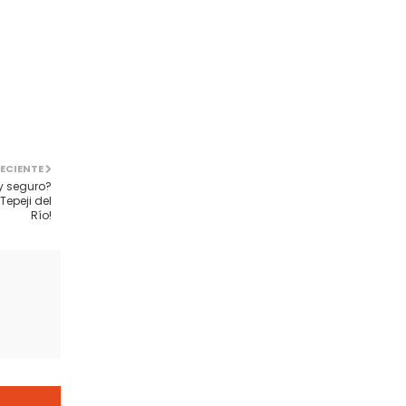
ECIENTE
y seguro?
Tepeji del
Río!