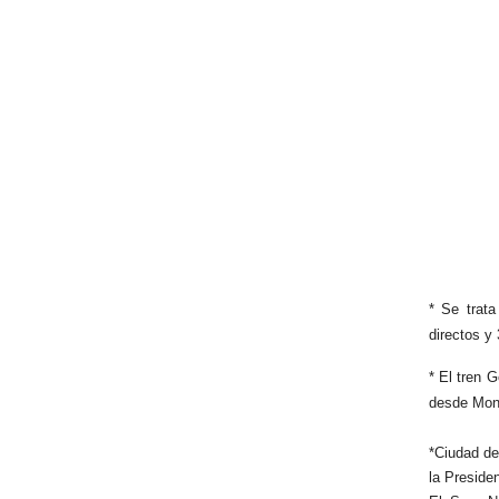
* Se trat
directos y 
* El tren 
desde Mont
*Ciudad de
la Preside