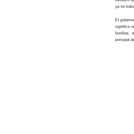
ya se traba
El goberna
significa
familias,
principal d