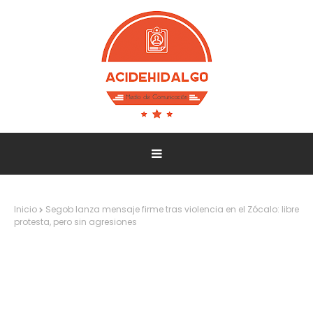
Inicio
Segob lanza mensaje firme tras violencia en el Zócalo: libre
protesta, pero sin agresiones