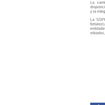
La cami
disposic
y la inte
La SSPH
fortale
entidad
robados,