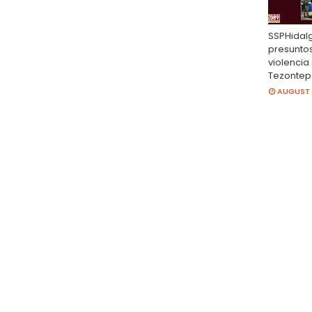
SSPHidalg
presunto
violencia 
Tezontep
AUGUST 