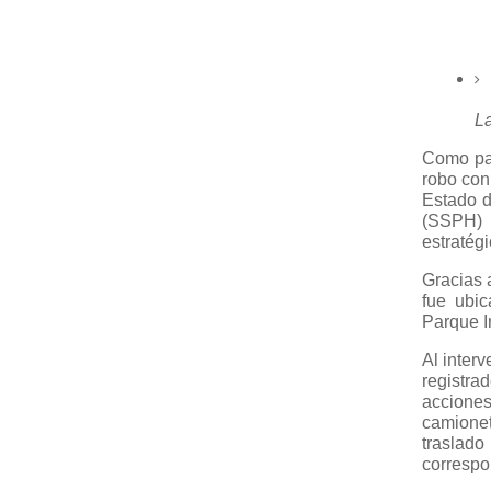
La
Como par
robo con
Estado d
(SSPH) 
estratégi
Gracias 
fue ubic
Parque In
Al interv
registr
acciones
camione
traslado
correspo