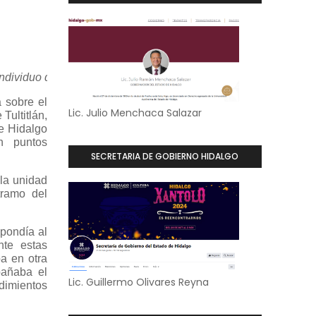
individuo que la escoltaba.
a sobre el
Lic. Julio Menchaca Salazar
Tultitlán,
e Hidalgo
n puntos
SECRETARIA DE GOBIERNO HIDALGO
 la unidad
tramo del
spondía al
nte estas
a en otra
pañaba el
Lic. Guillermo Olivares Reyna
dimientos