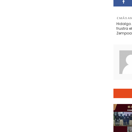
MÁS A
Hidalgo.
frustra 
Zempoal