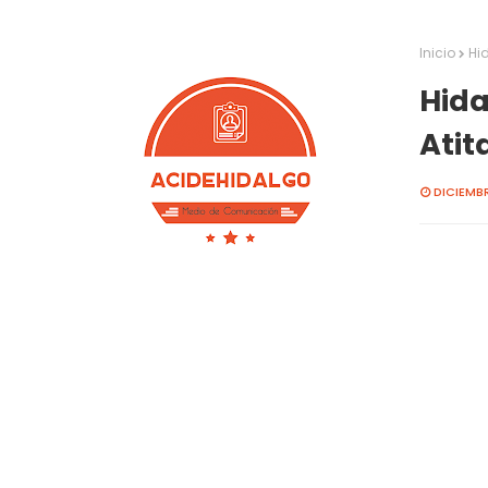
Inicio
Hi
Hida
Atit
DICIEMBR