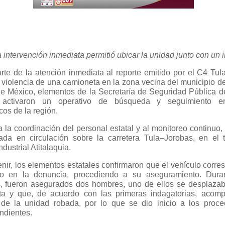
 intervención inmediata permitió ubicar la unidad junto con un 
te de la atención inmediata al reporte emitido por el C4 Tul
 violencia de una camioneta en la zona vecina del municipio de 
e México, elementos de la Secretaría de Seguridad Pública d
activaron un operativo de búsqueda y seguimiento e
cos de la región.
a la coordinación del personal estatal y al monitoreo continuo,
ada en circulación sobre la carretera Tula–Jorobas, en el 
dustrial Atitalaquia.
enir, los elementos estatales confirmaron que el vehículo corre
ado en la denuncia, procediendo a su aseguramiento. Dura
, fueron asegurados dos hombres, uno de ellos se desplazab
ta y que, de acuerdo con las primeras indagatorias, acom
 de la unidad robada, por lo que se dio inicio a los proce
ndientes.