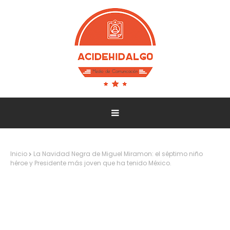
Inicio
La Navidad Negra de Miguel Miramon: el séptimo niño
héroe y Presidente más joven que ha tenido México.