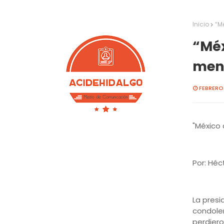
Inicio
“Mé
“Méx
mens
FEBRERO 
"México 
Por: Héc
La presi
condolen
perdiero