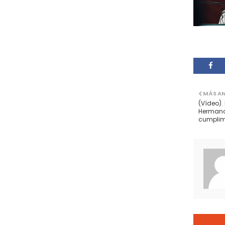
MÁS A
(Vídeo).
Hermano
cumplimi