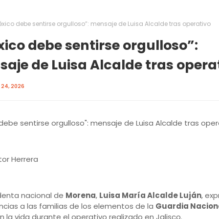
xico debe sentirse orgulloso”: mensaje de Luisa Alcalde tras operativo
ico debe sentirse orgulloso”:
aje de Luisa Alcalde tras opera
24, 2026
debe sentirse orgulloso": mensaje de Luisa Alcalde tras oper
tor Herrera
denta nacional de
Morena
,
Luisa María Alcalde Luján
, ex
cias a las familias de los elementos de la
Guardia Nacion
n la vida durante el operativo realizado en Jalisco.