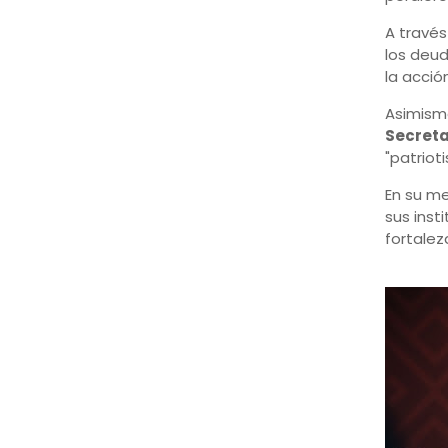
A través
los deud
la acción
Asimismo
Secreta
"patriot
En su me
sus inst
fortalez