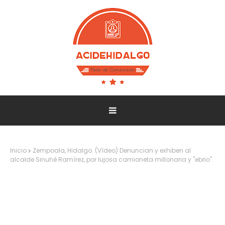
Inicio
Zempoala, Hidalgo. (Vídeo) Denuncian y exhiben al
alcalde Sinuhé Ramírez, por lujosa camioneta millonaria y "ebrio".