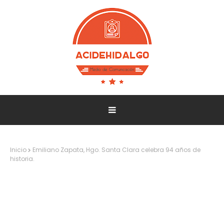
Inicio
Emiliano Zapata, Hgo. Santa Clara celebra 94 años de
historia.