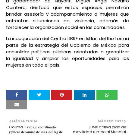
El gobernador de Nayarit, Miguel Ángel Navarro
Quintero, destacó que estos espacios permitirán
brindar asesoría y acompañamiento a mujeres que
enfrentan situaciones de violencia, además de
fortalecer la organización social en las comunidades.
La inauguración del Centro LIBRE en Ixtlán del Río forma
parte de la estrategia del Gobierno de México para
consolidar políticas públicas orientadas a garantizar
la igualdad y ampliar las oportunidades para las
mujeres en todo el país.
MÁS ANTIGUA
MÁS RECIENTE
Colima. 𝐓𝐫𝐚𝐛𝐚𝐣𝐨 𝐜𝐨𝐨𝐫𝐝𝐢𝐧𝐚𝐝𝐨
CDMX activa plan de
g𝐞𝐧𝐞𝐫𝐨́ 𝐝𝐞𝐜𝐨𝐦𝐢𝐬𝐨 𝐝𝐞 𝐦𝐚́𝐬 𝟐𝟕𝟎 𝐤𝐠 𝐝𝐞
movilidad rumbo al Mundial