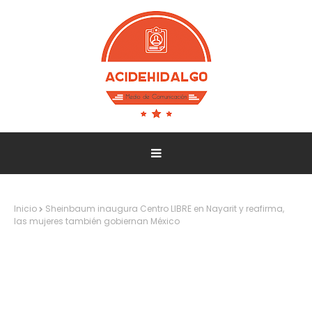
Inicio
Sheinbaum inaugura Centro LIBRE en Nayarit y reafirma,
las mujeres también gobiernan México