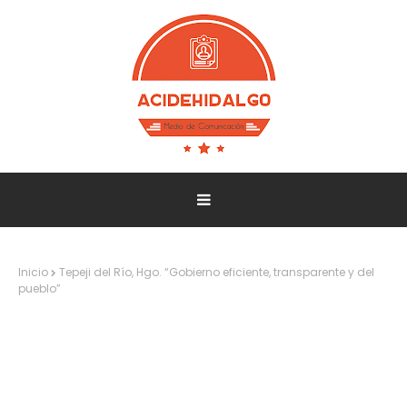
Inicio
Tepeji del Río, Hgo. “Gobierno eficiente, transparente y del
pueblo”