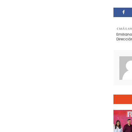
MÁS A
Emiliano
Direcció