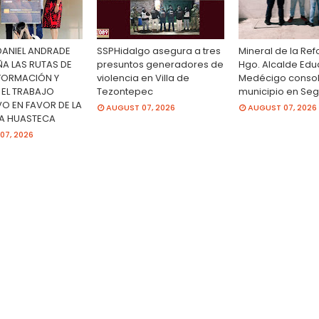
DANIEL ANDRADE
SSPHidalgo asegura a tres
Mineral de la Re
 LAS RUTAS DE
presuntos generadores de
Hgo. Alcalde Ed
FORMACIÓN Y
violencia en Villa de
Medécigo consol
 EL TRABAJO
Tezontepec
municipio en Se
VO EN FAVOR DE LA
AUGUST 07, 2026
AUGUST 07, 2026
LA HUASTECA
07, 2026