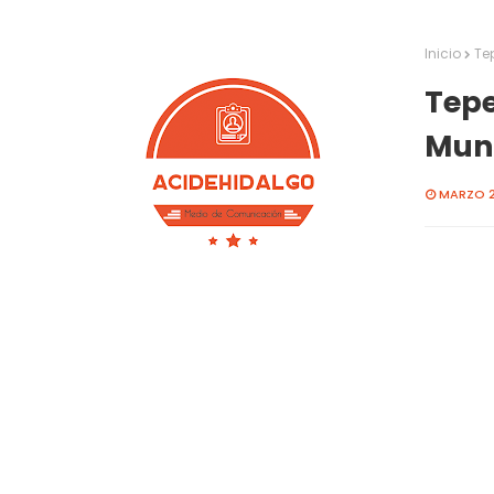
Inicio
Tep
Tepe
Mund
MARZO 2