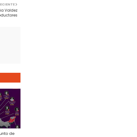
ECIENTE
nia Valdez
oductores
unto de