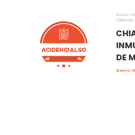
Inicio
CH
TONELADA
CHI
INM
DE 
MAYO 26