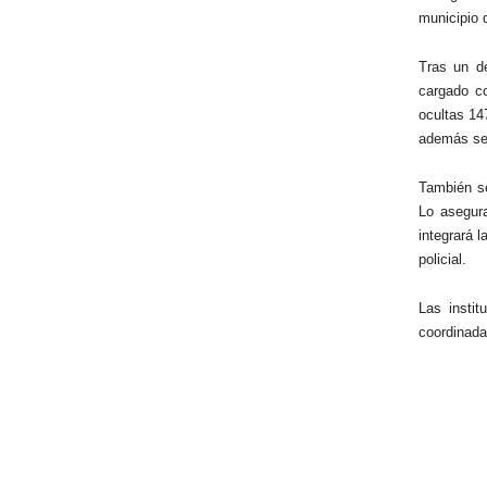
municipio 
Tras un d
cargado co
ocultas 14
además se 
También se
Lo asegura
integrará 
policial.
Las insti
coordinada 