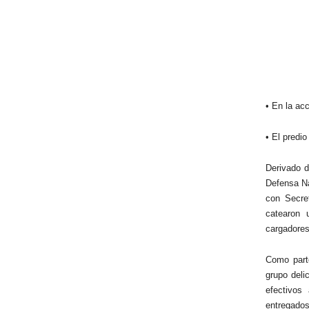
• En la ac
• El predio
Derivado d
Defensa Na
con Secre
catearon 
cargadores
Como parte
grupo deli
efectivos
entregados