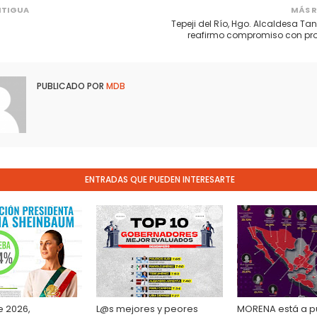
NTIGUA
MÁS R
Tepeji del Río, Hgo. Alcaldesa Ta
reafirmo compromiso con pr
PUBLICADO POR
MDB
ENTRADAS QUE PUEDEN INTERESARTE
e 2026,
L@s mejores y peores
MORENA está a p