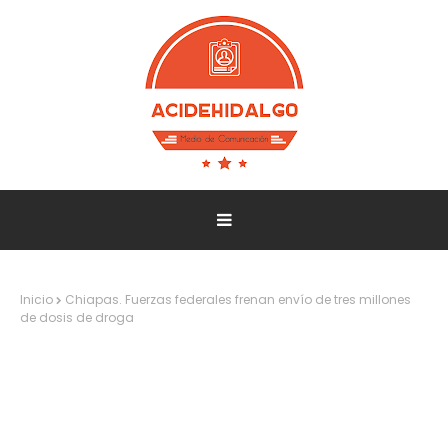
Inicio
Chiapas. Fuerzas federales frenan envío de tres millones
de dosis de droga