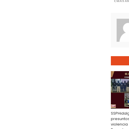
MÁS A
SSPHidalg
presunto
violencia 