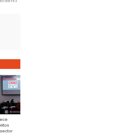
ECIENTE
lece
litos
 sector