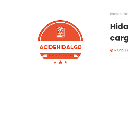
Inicio
Hi
Hida
carg
MAYO 27