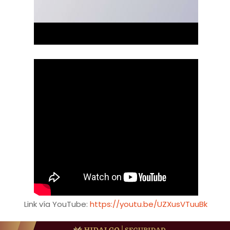
Link vía YouTube:
https://youtu.be/UZXusVTuuBk