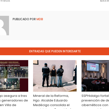
NTIGUA
MÁS R
PUBLICADO POR
MDB
ENTRADAS QUE PUEDEN INTERESARTE
o asegura a tres
Mineral de la Reforma,
SSPHidalgo forta
s generadores de
Hgo. Alcalde Eduardo
prevención de de
en Villa de
Medécigo consolida el
cibernéticos con