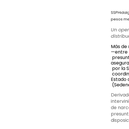
SSPHidalg
pesos me
Un oper
distribu
Más de m
—entre 
 presun
asegura
 por la 
 coordin
Estado 
 (Sedena
Derivado
intervin
de narc
presunt
disposic