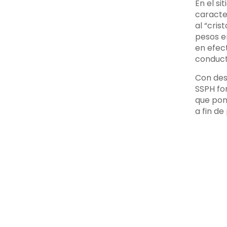
En el si
caracter
al “cris
pesos e
en efec
conducta
Con des
SSPH fo
que pong
a fin de