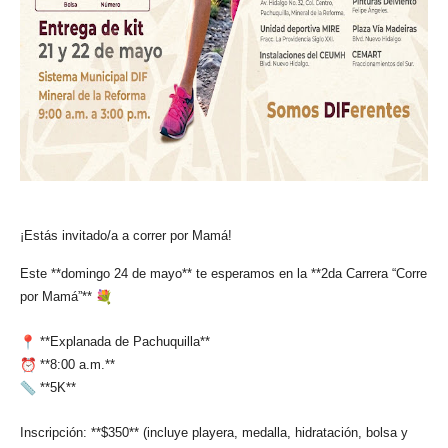
¡Estás invitado/a a correr por Mamá!
Este **domingo 24 de mayo** te esperamos en la **2da Carrera “Corre
por Mamá”**
**Explanada de Pachuquilla**
**8:00 a.m.**
**5K**
Inscripción: **$350** (incluye playera, medalla, hidratación, bolsa y