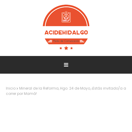
Inicio
Mineral de la Reforma, Hgo. 24 de Mayo, ¡Estás invitado/a a
correr por Mamá!