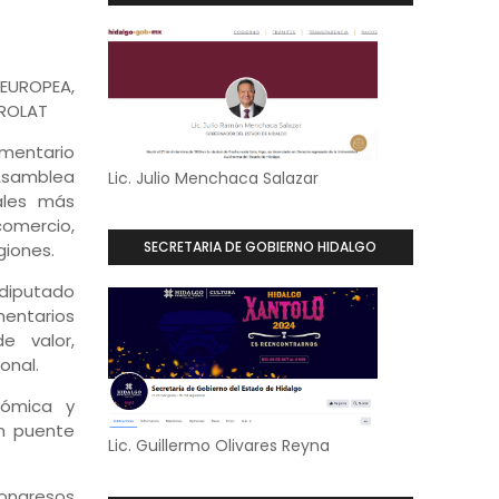
EUROPEA,
UROLAT
amentario
Asamblea
Lic. Julio Menchaca Salazar
ales más
comercio,
SECRETARIA DE GOBIERNO HIDALGO
giones.
 diputado
entarios
e valor,
onal.
nómica y
un puente
Lic. Guillermo Olivares Reyna
Congresos