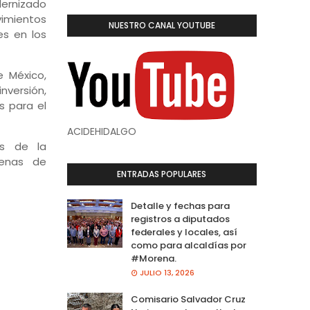
dernizado
imientos
NUESTRO CANAL YOUTUBE
s en los
e México,
nversión,
s para el
ACIDEHIDALGO
ás de la
denas de
ENTRADAS POPULARES
Detalle y fechas para
registros a diputados
federales y locales, así
como para alcaldías por
#Morena.
JULIO 13, 2026
Comisario Salvador Cruz