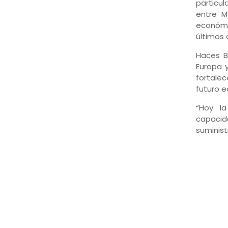
particu
entre M
económi
últimos 
Haces B
Europa 
fortalec
futuro e
“Hoy l
capacid
suminist