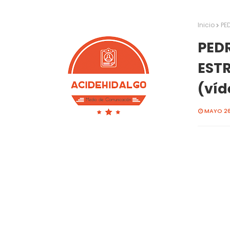
Inicio
PE
PED
EST
(víd
MAYO 26