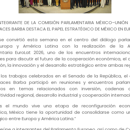
TEGRANTE DE LA COMISIÓN PARLAMENTARIA MÉXICO–UNIÓN 
ACES BARBA DESTACA EL PAPEL ESTRATÉGICO DE MÉXICO EN E
se convirtió esta semana en el centro del diálogo parl
Europa y América Latina con la realización de la 
ntaria EuroLat 2026, uno de los encuentros internacion
es para discutir el futuro de la cooperación económica, el 
sión, la innovación y el desarrollo estratégico entre ambas re
los trabajos celebrados en el Senado de la República, el
aces Barba participó en reuniones y encuentros parlam
os en temas relacionados con inversión, cadenas d
ividad regional, desarrollo industrial y cooperación internaci
as el mundo vive una etapa de reconfiguración eco
tica, México tiene la oportunidad de consolidarse como 
ico entre Europa y América Latina.”
reúne a integrantes del Parlamento Europeo, así como de 