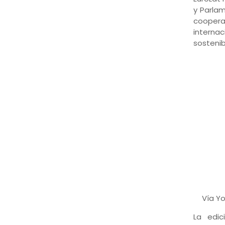
y Parlam
coopera
internac
sostenib
Vía Y
La edic