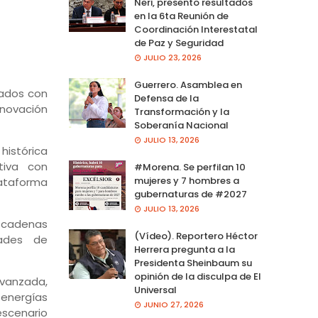
Neri, presento resultados
en la 6ta Reunión de
Coordinación Interestatal
de Paz y Seguridad
JULIO 23, 2026
Guerrero. Asamblea en
lados con
Defensa de la
nnovación
Transformación y la
Soberanía Nacional
JULIO 13, 2026
histórica
tiva con
#Morena. Se perfilan 10
mujeres y 7 hombres a
ataforma
gubernaturas de #2027
JULIO 13, 2026
r cadenas
(Vídeo). Reportero Héctor
dades de
Herrera pregunta a la
Presidenta Sheinbaum su
opinión de la disculpa de El
anzada,
Universal
, energías
JUNIO 27, 2026
escenario