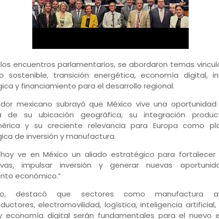
 los encuentros parlamentarios, se abordaron temas vincu
o sostenible, transición energética, economía digital, i
ica y financiamiento para el desarrollo regional.
slador mexicano subrayó que México vive una oportunidad 
a de su ubicación geográfica, su integración produc
érica y su creciente relevancia para Europa como pl
ica de inversión y manufactura.
 hoy ve en México un aliado estratégico para fortalece
ivas, impulsar inversión y generar nuevas oportuni
ento económico.”
mo, destacó que sectores como manufactura av
uctores, electromovilidad, logística, inteligencia artificial
 y economía digital serán fundamentales para el nuevo 