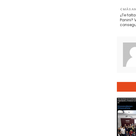
MÁS A
¿Te falt
Panini? 
conseguir