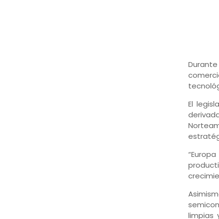
Durante
comerci
tecnológ
El legi
derivad
Norteam
estratég
“Europa
product
crecimi
Asimis
semicond
limpias