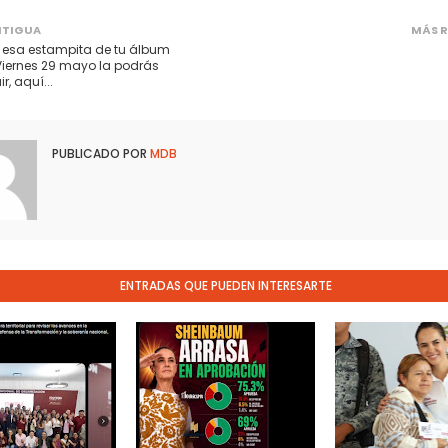
NTIGUA
MÁS R
a esa estampita de tu álbum
Viernes 29 mayo la podrás
, aquí...
PUBLICADO POR
MDB
ENTRADAS QUE PUEDEN INTERESARTE