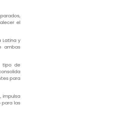
eparados,
alecer el
 Latina y
tre ambas
 tipo de
consolida
ntes para
, impulsa
 para las