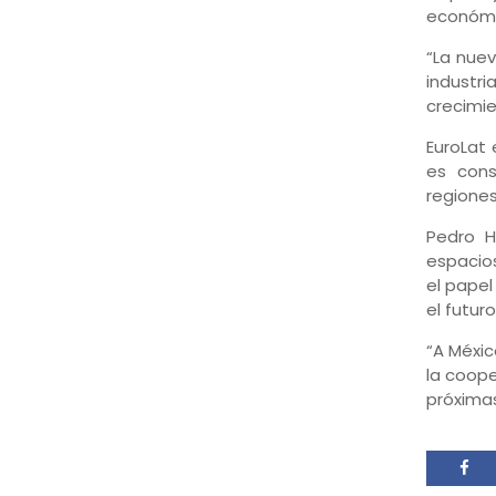
económic
“La nue
industri
crecimie
EuroLat 
es cons
regiones
Pedro H
espacios
el papel
el futur
“A Méxic
la coope
próxima