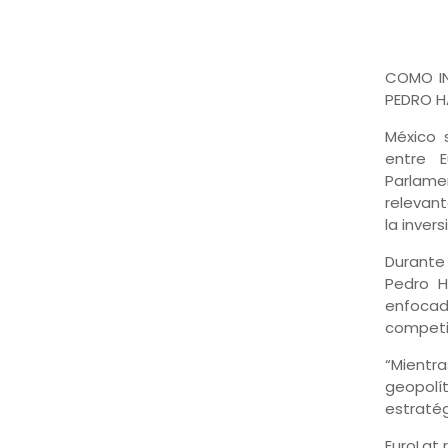
COMO IN
PEDRO H
México 
entre 
Parlame
relevant
la inver
Durante 
Pedro H
enfocad
competit
“Mientr
geopolí
estratég
EuroLat 