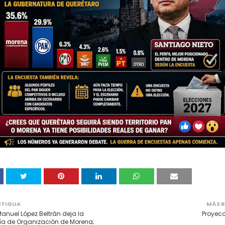
NTIGUA
MÁS R
anuel López Beltrán deja la
Proyecc
ía de Organización de Morena;