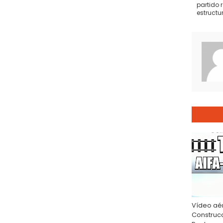
partido 
estructu
Vídeo aé
Construcc