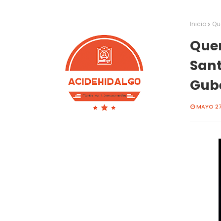
Inicio
Qu
Quer
Sant
Gube
MAYO 27