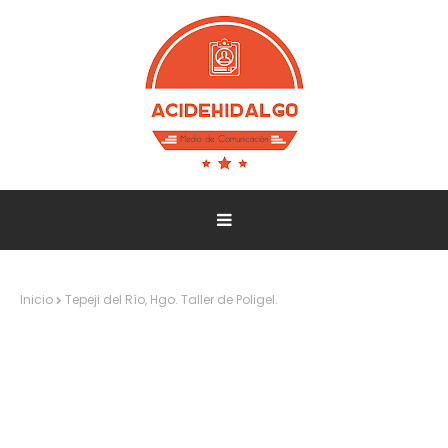
Inicio
Tepeji del Río, Hgo. Taller de Poligel.