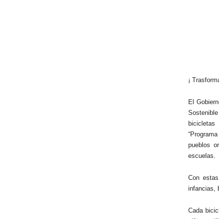
¡ Trasforma
El Gobiern
Sostenibl
bicicleta
“Programa 
pueblos o
escuelas.
Con estas
infancias, 
Cada bicic