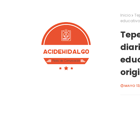
Inicio
Te
educativo
Tepe
diar
educ
orig
MAYO 13,