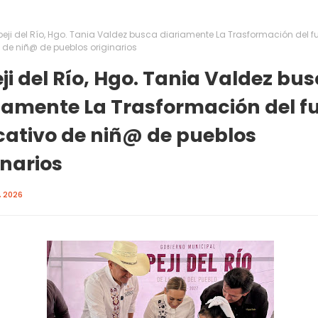
peji del Río, Hgo. Tania Valdez busca diariamente La Trasformación del f
 de niñ@ de pueblos originarios
ji del Río, Hgo. Tania Valdez bu
iamente La Trasformación del f
ativo de niñ@ de pueblos
inarios
 2026