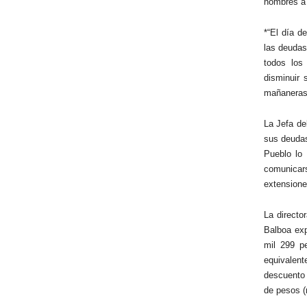
hombres a p
*“El día d
las deudas
todos los
disminuir 
mañaneras 
La Jefa de
sus deudas 
Pueblo lo
comunicar
extensione
La directo
Balboa exp
mil 299 p
equivalent
descuento 
de pesos (