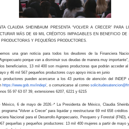
NTA CLAUDIA SHEINBAUM PRESENTA “VOLVER A CRECER” PARA L
TURAR MÁS DE 69 MIL CRÉDITOS IMPAGABLES EN BENEFICIO DE 5
 PRODUCTORAS Y PEQUEÑOS PRODUCTORES.
nemos una gran noticia para todos los deudores de la Financiera Nacio
 Agropecuario porque van a disminuir sus deudas de manera muy importante”,
 los beneficiarios, 13 mil 400 son mujeres productoras que podrán acceder a
mayo y 46 mil 567 pequeños productores cuyo apoyo inicia en junio
os productores pueden acercarse a los 43 puntos de atención del INDEP
en
https://www.gob.mx/indep/
, o comunicarse al correo
solicitudesatencion@f
fonos 55 97 63 07 39, extensiones 6207, 6221 y 6215
e México, 6 de mayo de 2026.-* La Presidenta de México, Claudia Shein
l programa “Volver a Crecer” para liquidar y reestructurar 69 mil 658 crédito
nciera Nacional para el Desarrollo Agropecuario, Pesquero y Forestal (FND), 
967 pequeñas y pequeños productores: 13 mil 400 mujeres a partir de mayo y