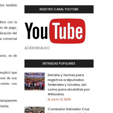
tos tendrán
NUESTRO CANAL YOUTUBE
ditos con la
ito de pago;
lización del
ca comercial
ACIDEHIDALGO
costo, es de
ENTRADAS POPULARES
explicó que
Detalle y fechas para
reses de sus
registros a diputados
ciento con
federales y locales, así
como para alcaldías por
#Morena.
JULIO 13, 2026
ransparente
tarias.
Comisario Salvador Cruz