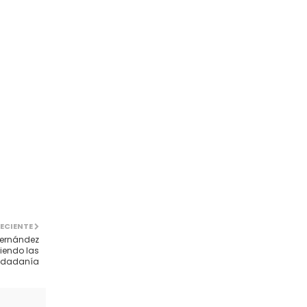
ECIENTE
Hernández
iendo las
iudadanía