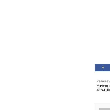
MÁS A
Mineral 
Simulacr