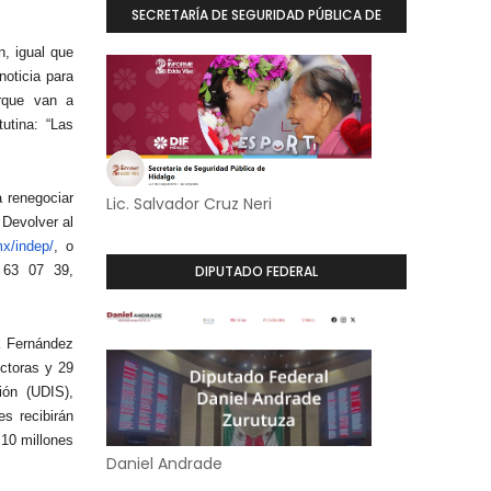
SECRETARÍA DE SEGURIDAD PÚBLICA DE
HIDALGO
, igual que
oticia para
orque van a
utina: “Las
a renegociar
Lic. Salvador Cruz Neri
 Devolver al
x/indep/
, o
 63 07 39,
DIPUTADO FEDERAL
a Fernández
uctoras y 29
ión (UDIS),
s recibirán
 10 millones
Daniel Andrade