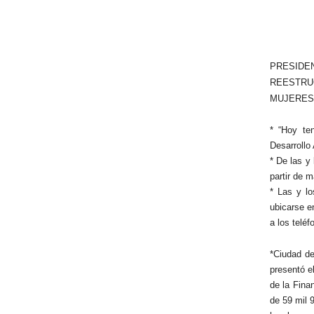
PRESIDE
REESTRUC
MUJERES
* “Hoy te
Desarrollo
* De las y
partir de 
* Las y l
ubicarse 
a los telé
*Ciudad d
presentó e
de la Fina
de 59 mil 