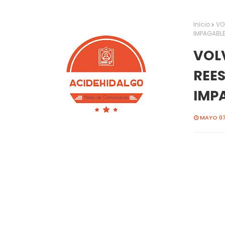
Inicio
VO
IMPAGABL
VOLV
REE
IMP
MAYO 07