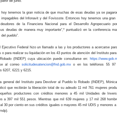
artir de junio.
e hoy tenemos la gran noticia de que muchas de esas deudas ya se pagaron
 impagables del Infonavit y del Fovissste. Entonces hoy tenemos una gran n
 deudores de la Financiera Nacional para el Desarrollo Agropecuario p
sus deudas de manera muy importante”,* puntualizó en la conferencia mat
del pueblo”.
l Ejecutivo Federal hizo un llamado a las y los productores a acercarse par
o para realizar su liquidación en los 43 puntos de atención del Instituto para
 Robado (INDEP) cuya ubicación puede consultarse en:
https://www.gob.m
se al correo
solicitudesatencion@fnd.gob.mx
o en los teléfonos 55 97
s 6207, 6221 y 6215.
ra general del Instituto para Devolver al Pueblo lo Robado (INDEP), Mónic
licó que recibirán la liberación total de su adeudo 11 mil 761 mujeres prod
equeños productores con créditos menores a 45 mil Unidades de Invers
es a 397 mil 551 pesos. Mientras que mil 639 mujeres y 17 mil 268 hombre
al 30 por ciento en sus créditos iguales o mayores 45 mil UDIS y menores a
mdp).