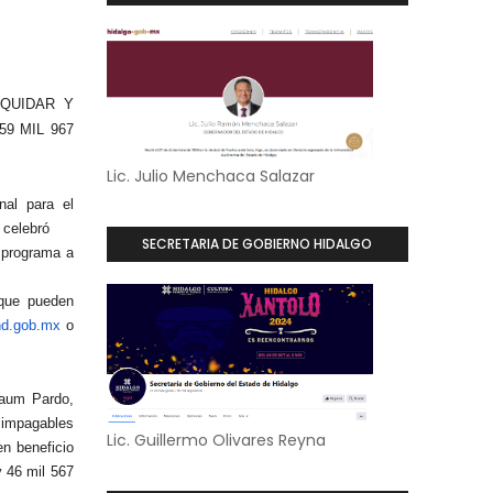
IQUIDAR Y
9 MIL 967
Lic. Julio Menchaca Salazar
nal para el
 celebró
SECRETARIA DE GOBIERNO HIDALGO
l programa a
 que pueden
nd.gob.mx
o
baum Pardo,
s impagables
Lic. Guillermo Olivares Reyna
en beneficio
 46 mil 567