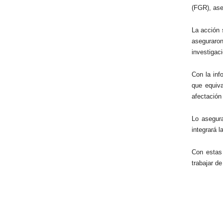
(FGR), ase
La acción 
aseguraron
investigac
Con la inf
que equiv
afectación
Lo asegura
integrará l
Con estas
trabajar de