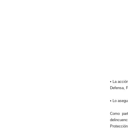
• La acció
Defensa, F
• Lo asegu
Como part
delincuenc
Protección