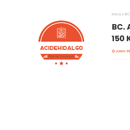
Inicio
BC
BC.
150
JUNIO 06