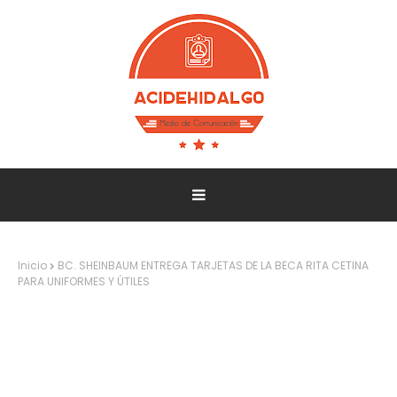
Inicio
BC. SHEINBAUM ENTREGA TARJETAS DE LA BECA RITA CETINA
PARA UNIFORMES Y ÚTILES