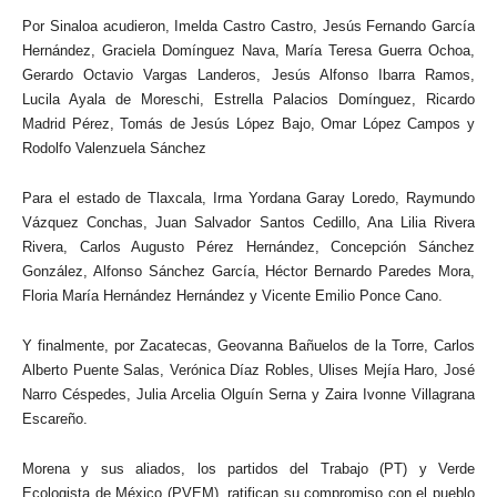
Por Sinaloa acudieron, Imelda Castro Castro, Jesús Fernando García
Hernández, Graciela Domínguez Nava, María Teresa Guerra Ochoa,
Gerardo Octavio Vargas Landeros, Jesús Alfonso Ibarra Ramos,
Lucila Ayala de Moreschi, ⁠Estrella Palacios Domínguez, ⁠Ricardo
Madrid Pérez, Tomás de Jesús López Bajo, Omar López Campos y
⁠Rodolfo Valenzuela Sánchez
Para el estado de Tlaxcala, Irma Yordana Garay Loredo, Raymundo
Vázquez Conchas, Juan Salvador Santos Cedillo, Ana Lilia Rivera
Rivera, Carlos Augusto Pérez Hernández, Concepción Sánchez
González, Alfonso Sánchez García, Héctor Bernardo Paredes Mora,
Floria María Hernández Hernández y Vicente Emilio Ponce Cano.
Y finalmente, por Zacatecas, Geovanna Bañuelos de la Torre, Carlos
Alberto Puente Salas, Verónica Díaz Robles, Ulises Mejía Haro, José
Narro Céspedes, Julia Arcelia Olguín Serna y Zaira Ivonne Villagrana
Escareño.
Morena y sus aliados, los partidos del Trabajo (PT) y Verde
Ecologista de México (PVEM), ratifican su compromiso con el pueblo