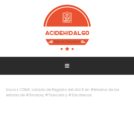
Inicio
CDMX. Listado de Registro del día 5 en #Morena de los
estado de #Sinaloa, #Tlaxcala y #Zacatecas